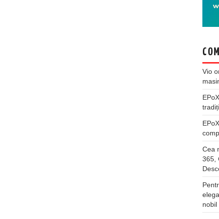
COM
Vio
o
masi
EPo
tradiț
EPo
compl
Cea m
365, 
Desco
Pentr
elega
nobil