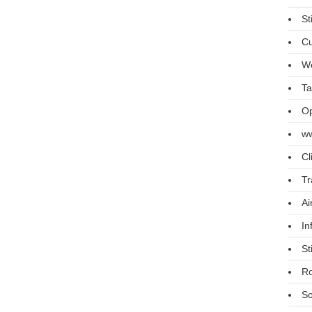
St
Cu
We
Ta
Op
ww
Cl
Tr
Ai
In
St
R
So