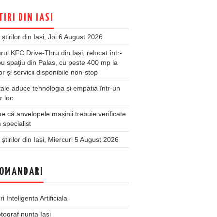
TIRI DIN IASI
 știrilor din Iași, Joi 6 August 2026
rul KFC Drive-Thru din Iași, relocat într-
u spaţiu din Palas, cu peste 400 mp la
ior și servicii disponibile non-stop
ale aduce tehnologia și empatia într-un
r loc
 că anvelopele mașinii trebuie verificate
 specialist
 știrilor din Iași, Miercuri 5 August 2026
OMANDARI
iri Inteligenta Artificiala
tograf nunta Iasi