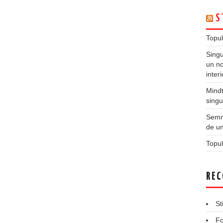
S
Topul
Singu
un no
inter
Mindt
singu
Semne
de un
Topul
REC
St
Fo