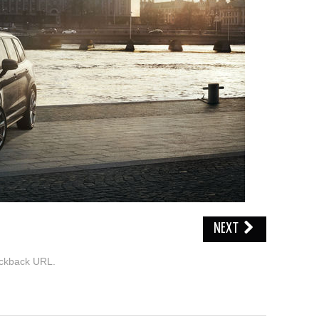
NEXT
ckback URL
.