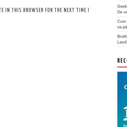
Geek
E IN THIS BROWSER FOR THE NEXT TIME I
De u
Cum a
va pă
Broth
Land
REC