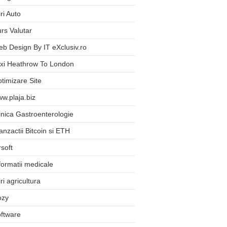
iri Auto
rs Valutar
b Design By IT eXclusiv.ro
xi Heathrow To London
timizare Site
w.plaja.biz
inica Gastroenterologie
anzactii Bitcoin si ETH
rsoft
formatii medicale
iri agricultura
ozy
ftware