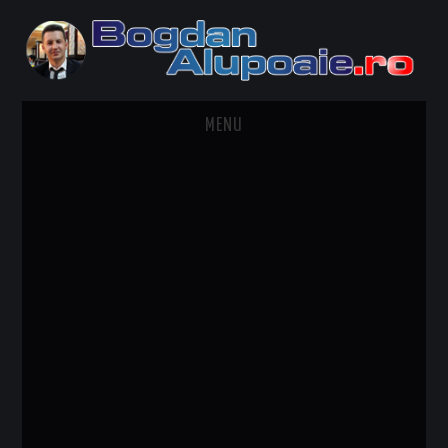
MENU
HOME
CONTACT
DESPRE BOGDAN ALUPOAIE
AUTOMOBILE
DRESS TO IMPRESS
TRAVEL