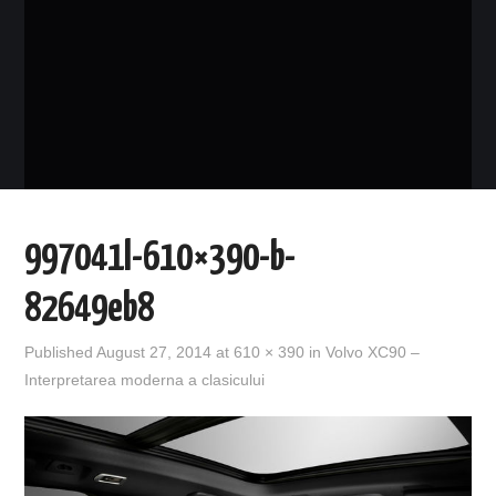
EVENIMENTE
TECH
BICICLETE
997041l-610×390-b-
82649eb8
Published
August 27, 2014
at
610 × 390
in
Volvo XC90 –
Interpretarea moderna a clasicului