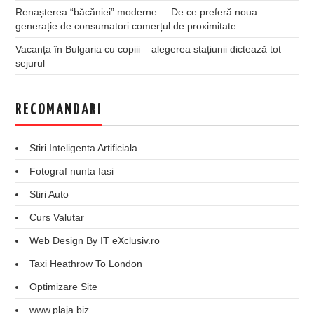
Renașterea “băcăniei” moderne – De ce preferă noua
generație de consumatori comerțul de proximitate
Vacanța în Bulgaria cu copiii – alegerea stațiunii dictează tot
sejurul
RECOMANDARI
Stiri Inteligenta Artificiala
Fotograf nunta Iasi
Stiri Auto
Curs Valutar
Web Design By IT eXclusiv.ro
Taxi Heathrow To London
Optimizare Site
www.plaja.biz