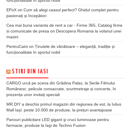
funcționalitate în sportul nobil
EPoX
on
Cum să alegi ceasul perfect? Ghidul complet pentru
pasionați și începători
Cea mai buna varianta de rent a car - Firme 365, Catalog firme
si comunicate de presa
on
Descopera Romania la volanul unei
masini
PentruCaini
on
Ținutele de vânătoare – eleganță, tradiție și
funcționalitate în sportul nobil
STIRI DIN IASI
CARGO urcă pe scena din Grădina Palas, la Serile Filmului
Românesc: pelicule consacrate, scurtmetraje și concerte, în
prezența unor invitați speciali
MR.DIY a deschis primul magazin din regiunea de est, la Iulius
Mall Iași: peste 10.000 de produse, la prețuri avantajoase
Panouri publicitare LED gigant şi cruci luminoase pentru
farmacie, produse la Iaşi de Techno Fusion