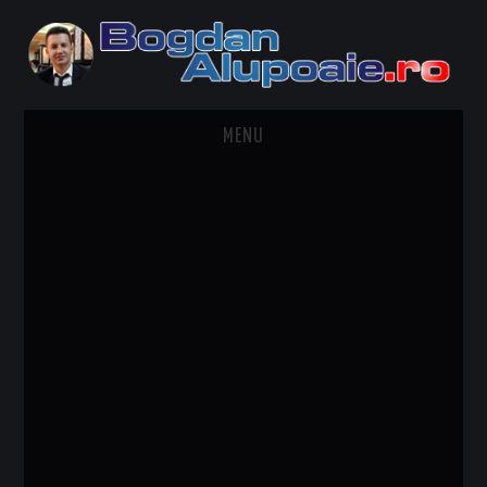
MENU
HOME
CONTACT
DESPRE BOGDAN ALUPOAIE
AUTOMOBILE
DRESS TO IMPRESS
TRAVEL