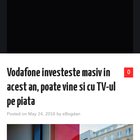
EVENIMENTE
TECH
BICICLETE
Vodafone investeste masiv in
0
acest an, poate vine si cu TV-ul
pe piata
Posted on
May 24, 2016
by
eBogdan