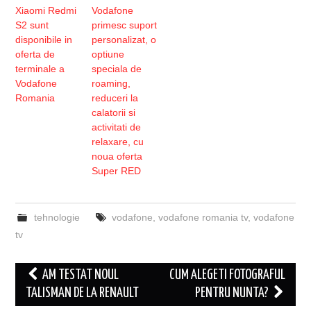
Xiaomi Redmi
Vodafone
S2 sunt
primesc suport
disponibile in
personalizat, o
oferta de
optiune
terminale a
speciala de
Vodafone
roaming,
Romania
reduceri la
calatorii si
activitati de
relaxare, cu
noua oferta
Super RED
tehnologie
vodafone
,
vodafone romania tv
,
vodafone
tv
Post
AM TESTAT NOUL
CUM ALEGETI FOTOGRAFUL
navigation
TALISMAN DE LA RENAULT
PENTRU NUNTA?