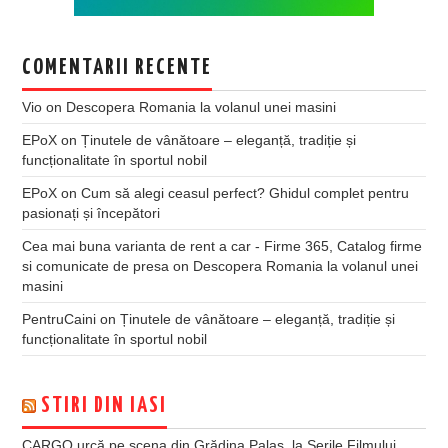
COMENTARII RECENTE
Vio
on
Descopera Romania la volanul unei masini
EPoX
on
Ținutele de vânătoare – eleganță, tradiție și
funcționalitate în sportul nobil
EPoX
on
Cum să alegi ceasul perfect? Ghidul complet pentru
pasionați și începători
Cea mai buna varianta de rent a car - Firme 365, Catalog firme
si comunicate de presa
on
Descopera Romania la volanul unei
masini
PentruCaini
on
Ținutele de vânătoare – eleganță, tradiție și
funcționalitate în sportul nobil
STIRI DIN IASI
CARGO urcă pe scena din Grădina Palas, la Serile Filmului