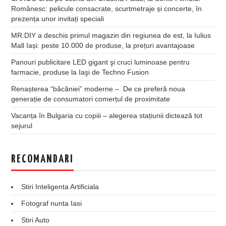
Românesc: pelicule consacrate, scurtmetraje și concerte, în
prezența unor invitați speciali
MR.DIY a deschis primul magazin din regiunea de est, la Iulius
Mall Iași: peste 10.000 de produse, la prețuri avantajoase
Panouri publicitare LED gigant şi cruci luminoase pentru
farmacie, produse la Iaşi de Techno Fusion
Renașterea “băcăniei” moderne – De ce preferă noua
generație de consumatori comerțul de proximitate
Vacanța în Bulgaria cu copiii – alegerea stațiunii dictează tot
sejurul
RECOMANDARI
Stiri Inteligenta Artificiala
Fotograf nunta Iasi
Stiri Auto