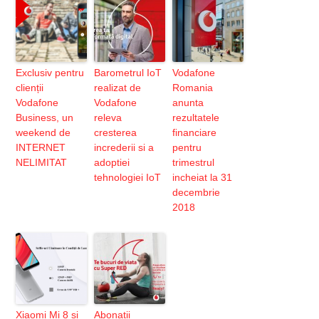
Exclusiv pentru
Barometrul IoT
Vodafone
clienții
realizat de
Romania
Vodafone
Vodafone
anunta
Business, un
releva
rezultatele
weekend de
cresterea
financiare
INTERNET
increderii si a
pentru
NELIMITAT
adoptiei
trimestrul
tehnologiei IoT
incheiat la 31
decembrie
2018
Xiaomi Mi 8 si
Abonatii