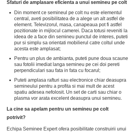
Sfaturi de amplasare eficienta a unui semineu pe colt
Din moment ce semineul pe colt nu este elementul
central, aveti posibilitatea de a alege un alt astfel de
element. Televizorul, masa, canapeaua pot fi astfel
pozitionate in mijlocul camerei. Daca totusi reveniti la
ideea de a face din semineu punctul de interes, puteti
pur si simplu sa orientati mobilierul catre coltul unde
acesta este amplasat;
Pentru un plus de ambianta, puteti pune doua scaune
sau fotolii imediat langa semineu pe cei doi pereti
perpendiculari sau fata in fata cu focarul;
Puteti amplasa rafturi sau electronice chiar deasupra
semineului pentru a profita si mai mult de acest
spatiu adesea nefolosit. Un set de carti sau chiar o
plasma vor arata excelent deasupra unui semineu.
La cine sa apelam pentru un semineu pe colt
potrivit?
Echipa Seminee Expert ofera posibilitate construirii unui