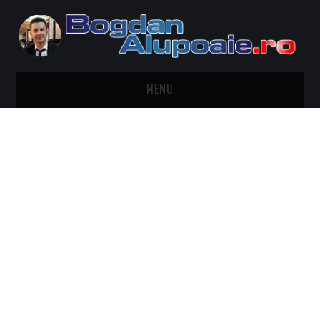
MENU
HOME
CONTACT
DESPRE BOGDAN ALUPOAIE
AUTOMOBILE
DRESS TO IMPRESS
TRAVEL