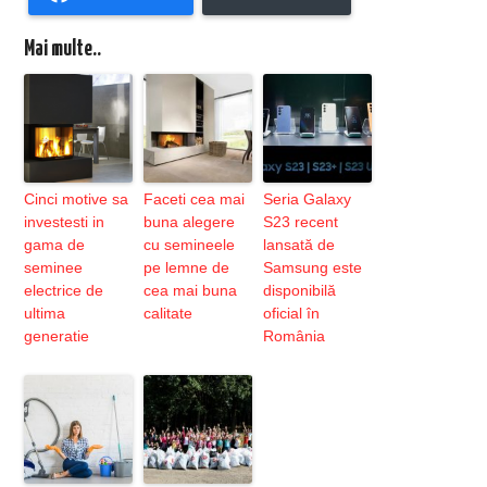
Mai multe..
Cinci motive sa
Faceti cea mai
Seria Galaxy
investesti in
buna alegere
S23 recent
gama de
cu semineele
lansată de
seminee
pe lemne de
Samsung este
electrice de
cea mai buna
disponibilă
ultima
calitate
oficial în
generatie
România