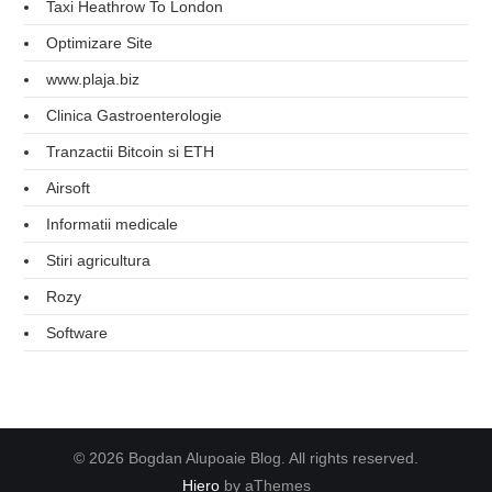
Taxi Heathrow To London
Optimizare Site
www.plaja.biz
Clinica Gastroenterologie
Tranzactii Bitcoin si ETH
Airsoft
Informatii medicale
Stiri agricultura
Rozy
Software
© 2026 Bogdan Alupoaie Blog. All rights reserved.
Hiero
by aThemes