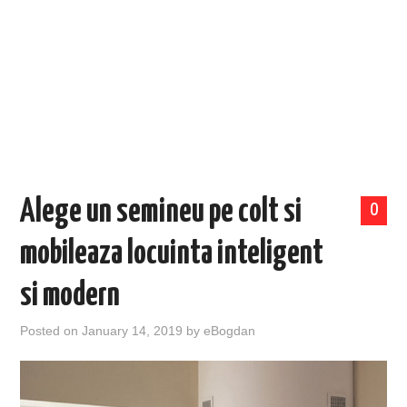
EVENIMENTE
TECH
BICICLETE
Alege un semineu pe colt si
0
mobileaza locuinta inteligent
si modern
Posted on
January 14, 2019
by
eBogdan