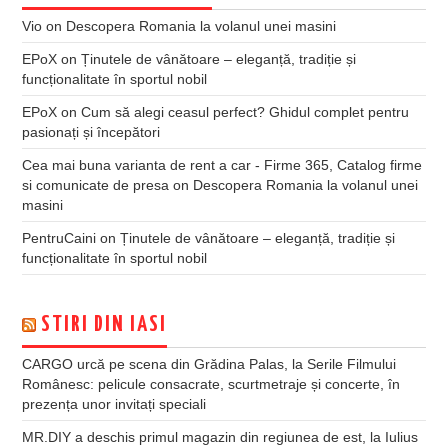
Vio
on
Descopera Romania la volanul unei masini
EPoX
on
Ținutele de vânătoare – eleganță, tradiție și
funcționalitate în sportul nobil
EPoX
on
Cum să alegi ceasul perfect? Ghidul complet pentru
pasionați și începători
Cea mai buna varianta de rent a car - Firme 365, Catalog firme
si comunicate de presa
on
Descopera Romania la volanul unei
masini
PentruCaini
on
Ținutele de vânătoare – eleganță, tradiție și
funcționalitate în sportul nobil
STIRI DIN IASI
CARGO urcă pe scena din Grădina Palas, la Serile Filmului
Românesc: pelicule consacrate, scurtmetraje și concerte, în
prezența unor invitați speciali
MR.DIY a deschis primul magazin din regiunea de est, la Iulius