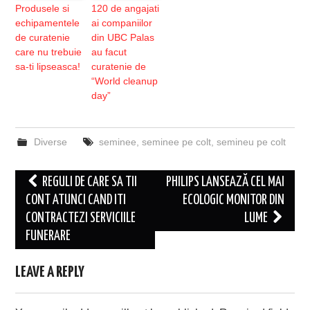
Produsele si
120 de angajati
echipamentele
ai companiilor
de curatenie
din UBC Palas
care nu trebuie
au facut
sa-ti lipseasca!
curatenie de
“World cleanup
day”
Diverse
seminee
,
seminee pe colt
,
semineu pe colt
Post
REGULI DE CARE SA TII
PHILIPS LANSEAZĂ CEL MAI
navigation
CONT ATUNCI CAND ITI
ECOLOGIC MONITOR DIN
CONTRACTEZI SERVICIILE
LUME
FUNERARE
LEAVE A REPLY