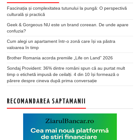
Fascinația și complexitatea tutunului la pungă: O perspectivă
culturală și practică
Geek & Gorgeous NU este un brand coreean. De unde apare
confuzia?
Cum alegi un apartament într-o zonă care își va păstra
valoarea în timp
Brother Romania acorda premiile „Life on Land” 2026
Sondaj Provident: 36% dintre români spun că au purtat mult
timp o etichetă impusă de ceilalți. 4 din 10 își formează o
părere despre cineva după prima conversație
RECOMANDAREA SAPTAMANII