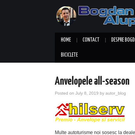
HOME
CONTACT
DESPRE BOGD
BICICLETE
Anvelopele all-season
Posted on
July 8, 2019
by
autor_blog
Multe autoturisme noi sosesc la deale