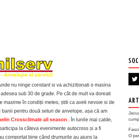
SOC
unde nu ninge constant si va achizitionati o masina
 adesea sub 30 de grade. Pe cât de mult va doreati
ART
maxime în condiții meteo, știti ca aveti nevoie si de
i banii pentru două seturi de anvelope, așa că am
Jacuz
cumpe
elin Crossclimate all season
. În lunile mai calde,
participa la câteva evenimente autocross și a fi
Fasci
O per
 s-au comportat bine când drumurile au ajuns la