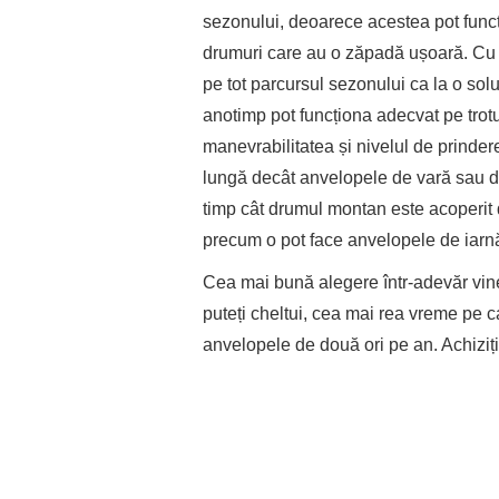
sezonului, deoarece acestea pot fun
drumuri care au o zăpadă ușoară. Cu t
pe tot parcursul sezonului ca la o solu
anotimp pot funcționa adecvat pe trotu
manevrabilitatea și nivelul de prinder
lungă decât anvelopele de vară sau de 
timp cât drumul montan este acoperit d
precum o pot face anvelopele de iarn
Cea mai bună alegere într-adevăr vine î
puteți cheltui, cea mai rea vreme pe c
anvelopele de două ori pe an. Achiziți