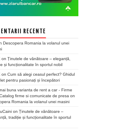
ENTARII RECENTE
n
Descopera Romania la volanul unei
ni
X
on
Ținutele de vânătoare – eleganță,
ie și funcționalitate în sportul nobil
X
on
Cum să alegi ceasul perfect? Ghidul
et pentru pasionați și începători
ai buna varianta de rent a car - Firme
Catalog firme si comunicate de presa
on
pera Romania la volanul unei masini
uCaini
on
Ținutele de vânătoare –
nță, tradiție și funcționalitate în sportul