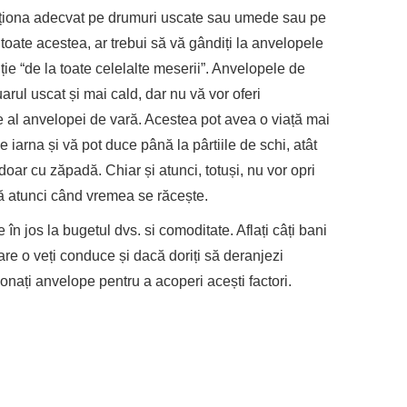
cționa adecvat pe drumuri uscate sau umede sau pe
oate acestea, ar trebui să vă gândiți la anvelopele
ție “de la toate celelalte meserii”. Anvelopele de
arul uscat și mai cald, dar nu vă vor oferi
e al anvelopei de vară. Acestea pot avea o viață mai
iarna și vă pot duce până la pârtiile de schi, atât
oar cu zăpadă. Chiar și atunci, totuși, nu vor opri
ă atunci când vremea se răcește.
n jos la bugetul dvs. si comoditate. Aflați câți bani
are o veți conduce și dacă doriți să deranjezi
onați anvelope pentru a acoperi acești factori.