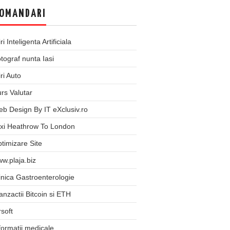
OMANDARI
iri Inteligenta Artificiala
tograf nunta Iasi
iri Auto
rs Valutar
b Design By IT eXclusiv.ro
xi Heathrow To London
timizare Site
w.plaja.biz
inica Gastroenterologie
anzactii Bitcoin si ETH
rsoft
formatii medicale