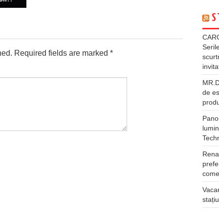
S
CARG
Seril
hed.
Required fields are marked
*
scurt
invita
MR.DI
de es
produ
Panou
lumin
Tech
Rena
prefe
comer
Vacan
stați