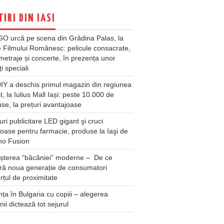
TIRI DIN IASI
O urcă pe scena din Grădina Palas, la
e Filmului Românesc: pelicule consacrate,
metraje și concerte, în prezența unor
ți speciali
Y a deschis primul magazin din regiunea
t, la Iulius Mall Iași: peste 10.000 de
se, la prețuri avantajoase
ri publicitare LED gigant şi cruci
oase pentru farmacie, produse la Iaşi de
no Fusion
șterea “băcăniei” moderne – De ce
ră noua generație de consumatori
țul de proximitate
ța în Bulgaria cu copiii – alegerea
unii dictează tot sejurul