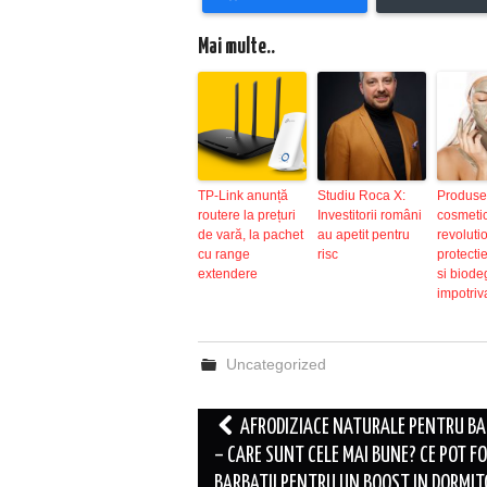
Mai multe..
TP-Link anunță
Studiu Roca X:
Produse
routere la prețuri
Investitorii români
cosmeti
de vară, la pachet
au apetit pentru
revoluti
cu range
risc
protecti
extendere
si biode
impotriv
Uncategorized
Post
AFRODIZIACE NATURALE PENTRU BA
navigation
– CARE SUNT CELE MAI BUNE? CE POT FO
BARBATII PENTRU UN BOOST IN DORMIT