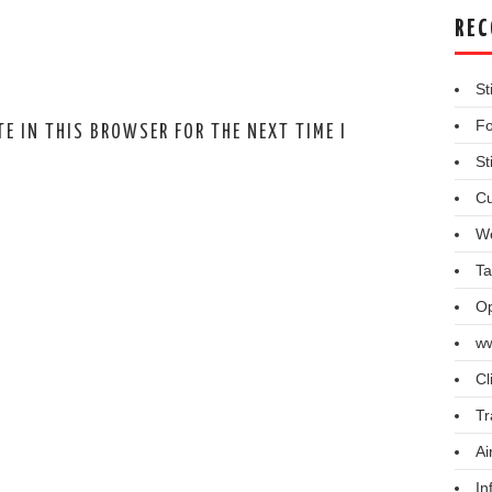
REC
St
Fo
E IN THIS BROWSER FOR THE NEXT TIME I
St
Cu
We
Ta
Op
ww
Cl
Tr
Ai
In