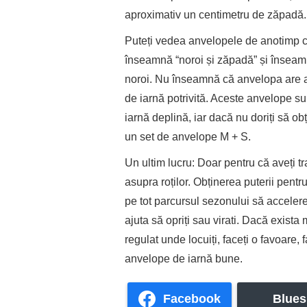
aproximativ un centimetru de zăpadă.
Puteți vedea anvelopele de anotimp cu
înseamnă “noroi și zăpadă” și înseamn
noroi. Nu înseamnă că anvelopa are a
de iarnă potrivită. Aceste anvelope s
iarnă deplină, iar dacă nu doriți să obț
un set de anvelope M + S.
Un ultim lucru: Doar pentru că aveți t
asupra roților. Obținerea puterii pentr
pe tot parcursul sezonului să acceler
ajuta să opriți sau virati. Dacă exist
regulat unde locuiți, faceți o favoare, f
anvelope de iarnă bune.
Facebook
Blues