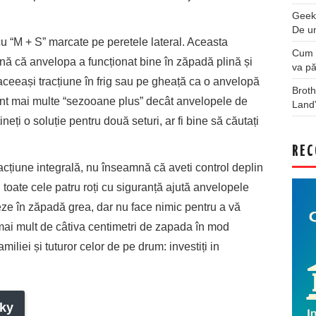
Geek
De u
 “M + S” marcate pe peretele lateral. Aceasta
Cum a
ă că anvelopa a funcționat bine în zăpadă plină și
va pă
ceeași tracțiune în frig sau pe gheață ca o anvelopă
Broth
unt mai multe “sezooane plus” decât anvelopele de
Land
ineți o soluție pentru două seturi, ar fi bine să căutați
REC
racțiune integrală, nu înseamnă că aveti control deplin
u toate cele patru roți cu siguranță ajută anvelopele
eze în zăpadă grea, dar nu face nimic pentru a vă
a mai mult de câtiva centimetri de zapada în mod
amiliei și tuturor celor de pe drum: investiți in
ky