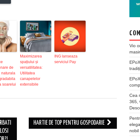
COM
Vio
o
masi
Maximizarea
ING lanseaza
ce
spațiului și
serviciul Pay
EPo
onare de
versatilitatea:
tradiț
e naturala
Utilitatea
EPo
gradabila
canapelelor
a soarelui
extensibile
compl
Cea m
365, 
Desco
Pentr
RBATI
HARTIE DE TOP PENTRU GOSPODARIE
elega
LOSI
nobil
OR?!