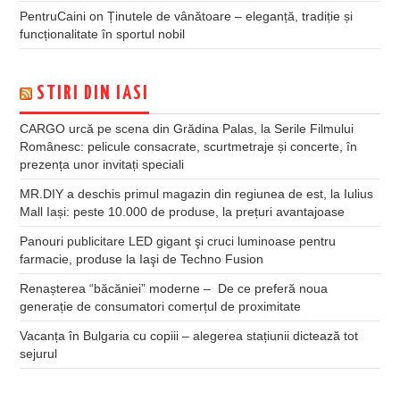
PentruCaini
on
Ținutele de vânătoare – eleganță, tradiție și
funcționalitate în sportul nobil
STIRI DIN IASI
CARGO urcă pe scena din Grădina Palas, la Serile Filmului
Românesc: pelicule consacrate, scurtmetraje și concerte, în
prezența unor invitați speciali
MR.DIY a deschis primul magazin din regiunea de est, la Iulius
Mall Iași: peste 10.000 de produse, la prețuri avantajoase
Panouri publicitare LED gigant şi cruci luminoase pentru
farmacie, produse la Iaşi de Techno Fusion
Renașterea “băcăniei” moderne – De ce preferă noua
generație de consumatori comerțul de proximitate
Vacanța în Bulgaria cu copiii – alegerea stațiunii dictează tot
sejurul