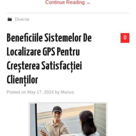
Continue Reading
→
Diverse
Beneficiile Sistemelor De
0
Localizare GPS Pentru
Creșterea Satisfacției
Clienților
Posted on
May 17, 2024
by
Marius