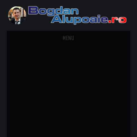
MENU
HOME
CONTACT
DESPRE BOGDAN ALUPOAIE
AUTOMOBILE
DRESS TO IMPRESS
TRAVEL