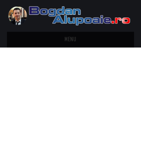
MENU
HOME
CONTACT
DESPRE BOGDAN ALUPOAIE
AUTOMOBILE
DRESS TO IMPRESS
TRAVEL