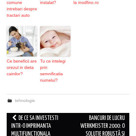
comune
instalat?
la modfino.ro
intrebari despre
tractari auto
Ce beneficii are
Tu ce intelegi
orezul in dieta
prin
cainilor?
semnificatia
numelui?
tehnologie
Post
DE CE SA INVESTESTI
BANCURI DE LUCRU
navigation
INTR-O IMPRIMANTA
WERKMEISTER 2000: O
MULTIFUNCTIONALA
SOLUȚIE ROBUSTĂ ȘI