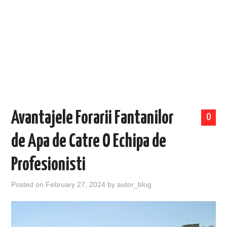
EVENIMENTE
TECH
BICICLETE
Avantajele Forarii Fantanilor
0
de Apa de Catre O Echipa de
Profesionisti
Posted on
February 27, 2024
by
autor_blog