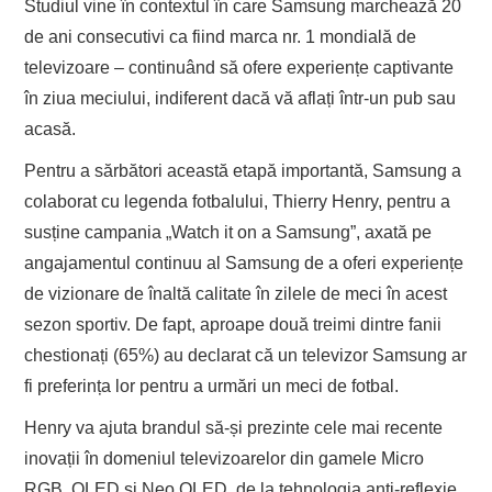
Studiul vine în contextul în care Samsung marchează 20
de ani consecutivi ca fiind marca nr. 1 mondială de
televizoare – continuând să ofere experiențe captivante
în ziua meciului, indiferent dacă vă aflați într-un pub sau
acasă.
Pentru a sărbători această etapă importantă, Samsung a
colaborat cu legenda fotbalului, Thierry Henry, pentru a
susține campania „Watch it on a Samsung”, axată pe
angajamentul continuu al Samsung de a oferi experiențe
de vizionare de înaltă calitate în zilele de meci în acest
sezon sportiv. De fapt, aproape două treimi dintre fanii
chestionați (65%) au declarat că un televizor Samsung ar
fi preferința lor pentru a urmări un meci de fotbal.
Henry va ajuta brandul să-și prezinte cele mai recente
inovații în domeniul televizoarelor din gamele Micro
RGB, OLED și Neo QLED, de la tehnologia anti-reflexie