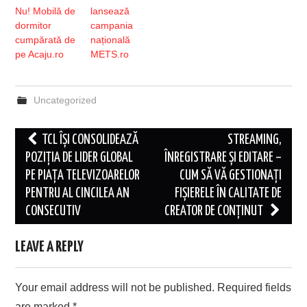
Nu! Mobilă de
lansează
dormitor
campania
cumpărată de
națională
pe Acaju.ro
METS.ro
Uncategorized
Post
TCL ÎȘI CONSOLIDEAZĂ
STREAMING,
navigation
POZIȚIA DE LIDER GLOBAL
ÎNREGISTRARE ȘI EDITARE –
PE PIAȚA TELEVIZOARELOR
CUM SĂ VĂ GESTIONAȚI
PENTRU AL CINCILEA AN
FIȘIERELE ÎN CALITATE DE
CONSECUTIV
CREATOR DE CONȚINUT
LEAVE A REPLY
Your email address will not be published.
Required fields
are marked
*