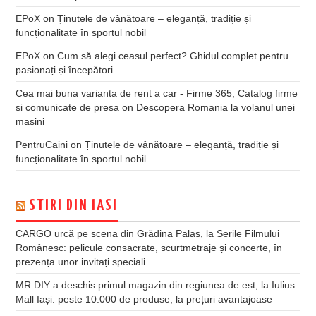
EPoX
on
Ținutele de vânătoare – eleganță, tradiție și
funcționalitate în sportul nobil
EPoX
on
Cum să alegi ceasul perfect? Ghidul complet pentru
pasionați și începători
Cea mai buna varianta de rent a car - Firme 365, Catalog firme
si comunicate de presa
on
Descopera Romania la volanul unei
masini
PentruCaini
on
Ținutele de vânătoare – eleganță, tradiție și
funcționalitate în sportul nobil
STIRI DIN IASI
CARGO urcă pe scena din Grădina Palas, la Serile Filmului
Românesc: pelicule consacrate, scurtmetraje și concerte, în
prezența unor invitați speciali
MR.DIY a deschis primul magazin din regiunea de est, la Iulius
Mall Iași: peste 10.000 de produse, la prețuri avantajoase