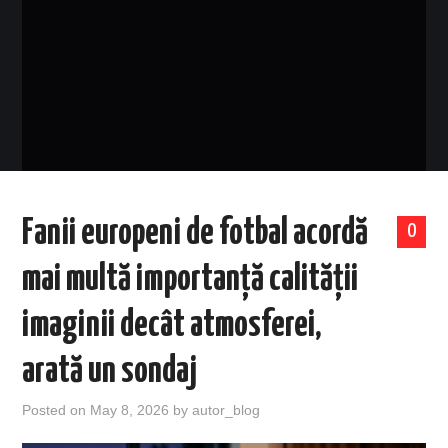
EVENIMENTE
TECH
BICICLETE
Fanii europeni de fotbal acordă
0
mai multă importanță calității
imaginii decât atmosferei,
arată un sondaj
Posted on
May 8, 2026
by
autor_blog