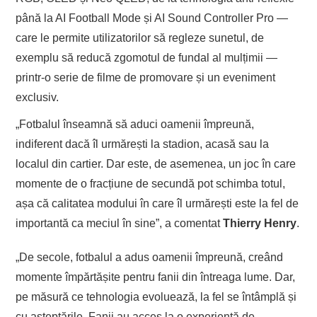
până la AI Football Mode și AI Sound Controller Pro —
care le permite utilizatorilor să regleze sunetul, de
exemplu să reducă zgomotul de fundal al mulțimii —
printr-o serie de filme de promovare și un eveniment
exclusiv.
„Fotbalul înseamnă să aduci oamenii împreună,
indiferent dacă îl urmărești la stadion, acasă sau la
localul din cartier. Dar este, de asemenea, un joc în care
momente de o fracțiune de secundă pot schimba totul,
așa că calitatea modului în care îl urmărești este la fel de
importantă ca meciul în sine”, a comentat
Thierry Henry
.
„De secole, fotbalul a adus oamenii împreună, creând
momente împărtășite pentru fanii din întreaga lume. Dar,
pe măsură ce tehnologia evoluează, la fel se întâmplă și
cu așteptările. Fanii au acces la o experiență de