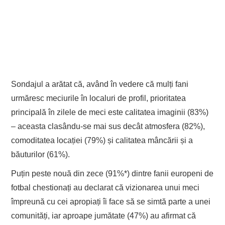
Sondajul a arătat că, având în vedere că mulți fani
urmăresc meciurile în localuri de profil, prioritatea
principală în zilele de meci este calitatea imaginii (83%)
– aceasta clasându-se mai sus decât atmosfera (82%),
comoditatea locației (79%) și calitatea mâncării și a
băuturilor (61%).
Puțin peste nouă din zece (91%*) dintre fanii europeni de
fotbal chestionați au declarat că vizionarea unui meci
împreună cu cei apropiați îi face să se simtă parte a unei
comunități, iar aproape jumătate (47%) au afirmat că