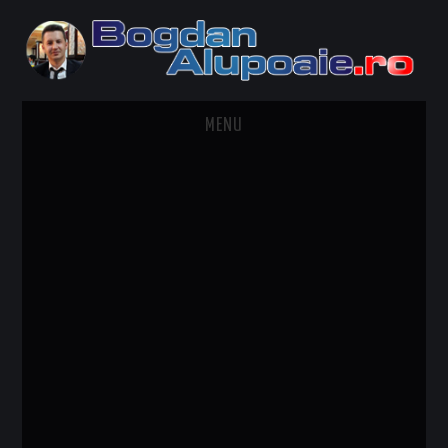
MENU
HOME
CONTACT
DESPRE BOGDAN ALUPOAIE
AUTOMOBILE
DRESS TO IMPRESS
TRAVEL