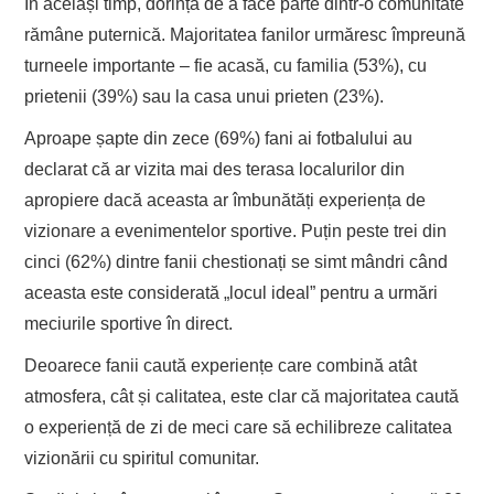
În același timp, dorința de a face parte dintr-o comunitate
rămâne puternică. Majoritatea fanilor urmăresc împreună
turneele importante – fie acasă, cu familia (53%), cu
prietenii (39%) sau la casa unui prieten (23%).
Aproape șapte din zece (69%) fani ai fotbalului au
declarat că ar vizita mai des terasa localurilor din
apropiere dacă aceasta ar îmbunătăți experiența de
vizionare a evenimentelor sportive. Puțin peste trei din
cinci (62%) dintre fanii chestionați se simt mândri când
aceasta este considerată „locul ideal” pentru a urmări
meciurile sportive în direct.
Deoarece fanii caută experiențe care combină atât
atmosfera, cât și calitatea, este clar că majoritatea caută
o experiență de zi de meci care să echilibreze calitatea
vizionării cu spiritul comunitar.