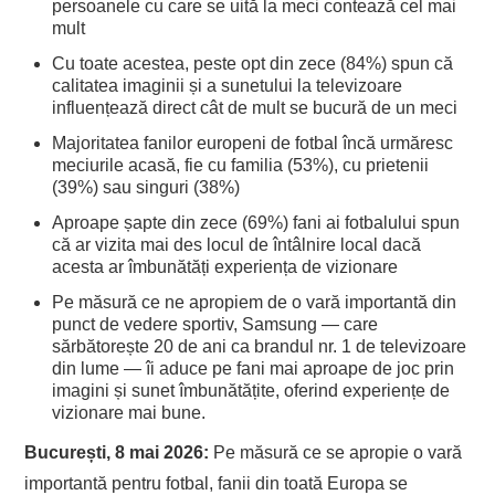
persoanele cu care se uită la meci contează cel mai
mult
Cu toate acestea, peste opt din zece (84%) spun că
calitatea imaginii și a sunetului la televizoare
influențează direct cât de mult se bucură de un meci
Majoritatea fanilor europeni de fotbal încă urmăresc
meciurile acasă, fie cu familia (53%), cu prietenii
(39%) sau singuri (38%)
Aproape șapte din zece (69%) fani ai fotbalului spun
că ar vizita mai des locul de întâlnire local dacă
acesta ar îmbunătăți experiența de vizionare
Pe măsură ce ne apropiem de o vară importantă din
punct de vedere sportiv, Samsung — care
sărbătorește 20 de ani ca brandul nr. 1 de televizoare
din lume — îi aduce pe fani mai aproape de joc prin
imagini și sunet îmbunătățite, oferind experiențe de
vizionare mai bune.
București, 8 mai 2026:
Pe măsură ce se apropie o vară
importantă pentru fotbal, fanii din toată Europa se