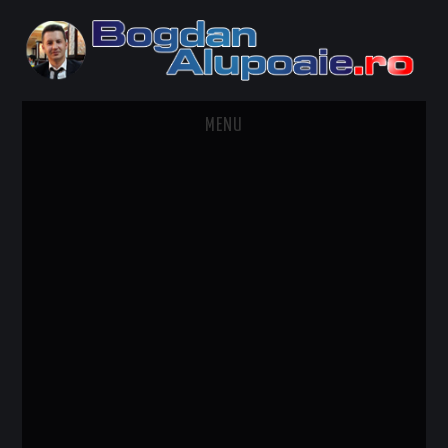
MENU
HOME
CONTACT
DESPRE BOGDAN ALUPOAIE
AUTOMOBILE
DRESS TO IMPRESS
TRAVEL