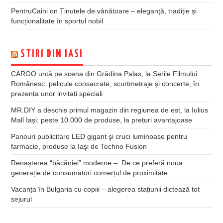
PentruCaini
on
Ținutele de vânătoare – eleganță, tradiție și
funcționalitate în sportul nobil
STIRI DIN IASI
CARGO urcă pe scena din Grădina Palas, la Serile Filmului
Românesc: pelicule consacrate, scurtmetraje și concerte, în
prezența unor invitați speciali
MR.DIY a deschis primul magazin din regiunea de est, la Iulius
Mall Iași: peste 10.000 de produse, la prețuri avantajoase
Panouri publicitare LED gigant şi cruci luminoase pentru
farmacie, produse la Iaşi de Techno Fusion
Renașterea “băcăniei” moderne – De ce preferă noua
generație de consumatori comerțul de proximitate
Vacanța în Bulgaria cu copiii – alegerea stațiunii dictează tot
sejurul