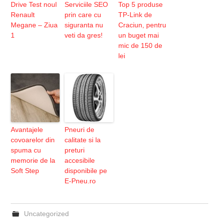
Drive Test noul
Serviciile SEO
Top 5 produse
Renault
prin care cu
TP-Link de
Megane – Ziua
siguranta nu
Craciun, pentru
1
veti da gres!
un buget mai
mic de 150 de
lei
Avantajele
Pneuri de
covoarelor din
calitate si la
spuma cu
preturi
memorie de la
accesibile
Soft Step
disponibile pe
E-Pneu.ro
Uncategorized