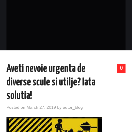
EVENIMENTE
TECH
BICICLETE
Aveti nevoie urgenta de
0
diverse scule si utilje? Iata
solutia!
Posted on
March 27, 2019
by
autor_blog