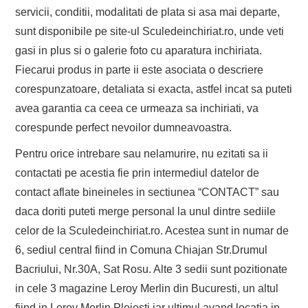
servicii, conditii, modalitati de plata si asa mai departe,
sunt disponibile pe site-ul Sculedeinchiriat.ro, unde veti
gasi in plus si o galerie foto cu aparatura inchiriata.
Fiecarui produs in parte ii este asociata o descriere
corespunzatoare, detaliata si exacta, astfel incat sa puteti
avea garantia ca ceea ce urmeaza sa inchiriati, va
corespunde perfect nevoilor dumneavoastra.
Pentru orice intrebare sau nelamurire, nu ezitati sa ii
contactati pe acestia fie prin intermediul datelor de
contact aflate bineineles in sectiunea “CONTACT” sau
daca doriti puteti merge personal la unul dintre sediile
celor de la Sculedeinchiriat.ro. Acestea sunt in numar de
6, sediul central fiind in Comuna Chiajan Str.Drumul
Bacriului, Nr.30A, Sat Rosu. Alte 3 sedii sunt pozitionate
in cele 3 magazine Leroy Merlin din Bucuresti, un altul
fiind in Leroy Merlin Ploiesti iar ultimul avand locatia in