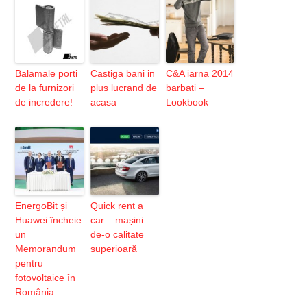
Balamale porti
Castiga bani in
C&A iarna 2014
de la furnizori
plus lucrand de
barbati –
de incredere!
acasa
Lookbook
EnergoBit și
Quick rent a
Huawei încheie
car – mașini
un
de-o calitate
Memorandum
superioară
pentru
fotovoltaice în
România