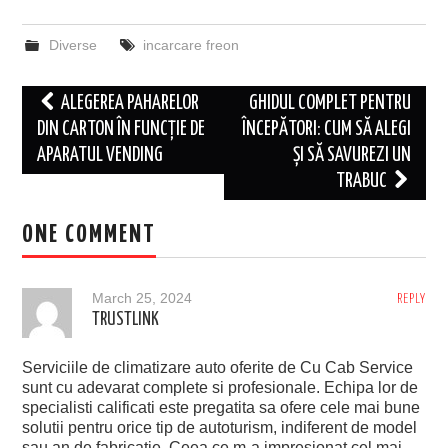
Diverse
incarcare freon
Post
ALEGEREA PAHARELOR
GHIDUL COMPLET PENTRU
navigation
DIN CARTON ÎN FUNCȚIE DE
ÎNCEPĂTORI: CUM SĂ ALEGI
APARATUL VENDING
ȘI SĂ SAVUREZI UN
TRABUC
ONE COMMENT
March 25, 2024
REPLY
TRUSTLINK
Serviciile de climatizare auto oferite de Cu Cab Service
sunt cu adevarat complete si profesionale. Echipa lor de
specialisti calificati este pregatita sa ofere cele mai bune
solutii pentru orice tip de autoturism, indiferent de model
sau an de fabricatie. Ceea ce m-a impresionat cel mai