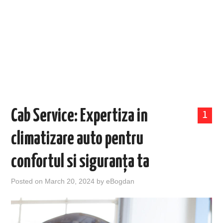
EVENIMENTE
TECH
BICICLETE
Cab Service: Expertiza in
1
climatizare auto pentru
confortul si siguranța ta
Posted on
March 20, 2024
by
eBogdan