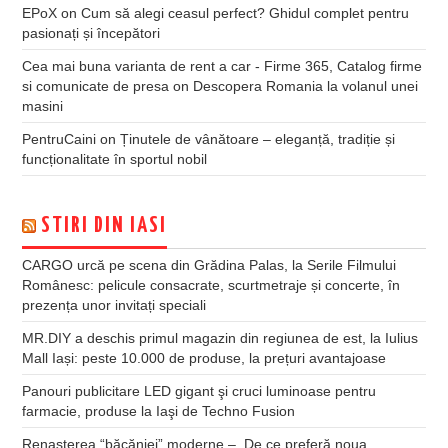
EPoX
on
Cum să alegi ceasul perfect? Ghidul complet pentru
pasionați și începători
Cea mai buna varianta de rent a car - Firme 365, Catalog firme
si comunicate de presa
on
Descopera Romania la volanul unei
masini
PentruCaini
on
Ținutele de vânătoare – eleganță, tradiție și
funcționalitate în sportul nobil
STIRI DIN IASI
CARGO urcă pe scena din Grădina Palas, la Serile Filmului
Românesc: pelicule consacrate, scurtmetraje și concerte, în
prezența unor invitați speciali
MR.DIY a deschis primul magazin din regiunea de est, la Iulius
Mall Iași: peste 10.000 de produse, la prețuri avantajoase
Panouri publicitare LED gigant şi cruci luminoase pentru
farmacie, produse la Iaşi de Techno Fusion
Renașterea “băcăniei” moderne – De ce preferă noua