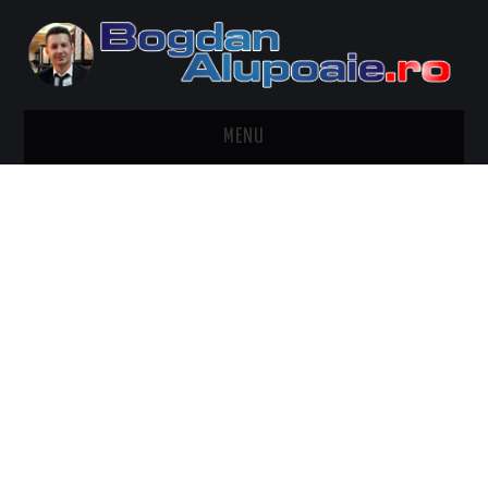
MENU
HOME
CONTACT
DESPRE BOGDAN ALUPOAIE
AUTOMOBILE
DRESS TO IMPRESS
TRAVEL