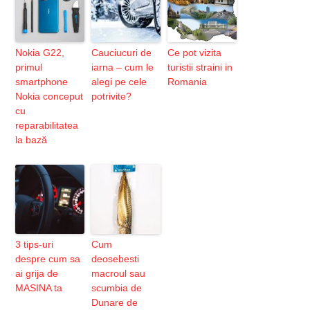
Nokia G22,
Cauciucuri de
Ce pot vizita
primul
iarna – cum le
turistii straini in
smartphone
alegi pe cele
Romania
Nokia conceput
potrivite?
cu
reparabilitatea
la bază
3 tips-uri
Cum
despre cum sa
deosebesti
ai grija de
macroul sau
MASINA ta
scumbia de
Dunare de