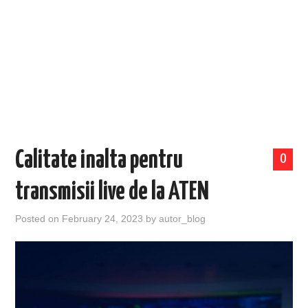
EVENIMENTE
TECH
BICICLETE
Calitate inalta pentru
0
transmisii live de la ATEN
Posted on
February 24, 2023
by
autor_blog