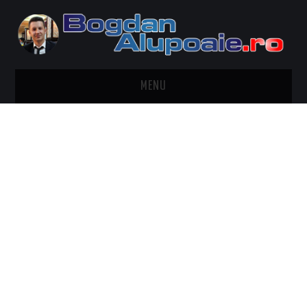
MENU
HOME
CONTACT
DESPRE BOGDAN ALUPOAIE
AUTOMOBILE
DRESS TO IMPRESS
TRAVEL