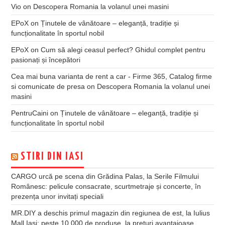
Vio
on
Descopera Romania la volanul unei masini
EPoX
on
Ținutele de vânătoare – eleganță, tradiție și
funcționalitate în sportul nobil
EPoX
on
Cum să alegi ceasul perfect? Ghidul complet pentru
pasionați și începători
Cea mai buna varianta de rent a car - Firme 365, Catalog firme
si comunicate de presa
on
Descopera Romania la volanul unei
masini
PentruCaini
on
Ținutele de vânătoare – eleganță, tradiție și
funcționalitate în sportul nobil
STIRI DIN IASI
CARGO urcă pe scena din Grădina Palas, la Serile Filmului
Românesc: pelicule consacrate, scurtmetraje și concerte, în
prezența unor invitați speciali
MR.DIY a deschis primul magazin din regiunea de est, la Iulius
Mall Iași: peste 10.000 de produse, la prețuri avantajoase