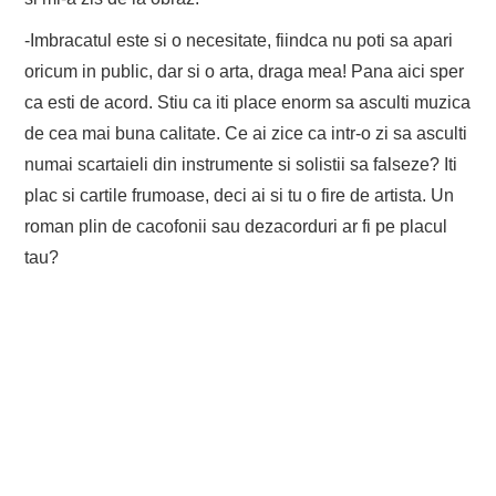
EVENIMENTE
-Imbracatul este si o necesitate, fiindca nu poti sa apari
oricum in public, dar si o arta, draga mea! Pana aici sper
TECH
ca esti de acord. Stiu ca iti place enorm sa asculti muzica
de cea mai buna calitate. Ce ai zice ca intr-o zi sa asculti
BICICLETE
numai scartaieli din instrumente si solistii sa falseze? Iti
plac si cartile frumoase, deci ai si tu o fire de artista. Un
roman plin de cacofonii sau dezacorduri ar fi pe placul
tau?