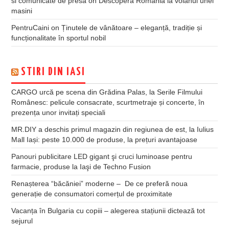
si comunicate de presa
on
Descopera Romania la volanul unei
masini
PentruCaini
on
Ținutele de vânătoare – eleganță, tradiție și
funcționalitate în sportul nobil
STIRI DIN IASI
CARGO urcă pe scena din Grădina Palas, la Serile Filmului
Românesc: pelicule consacrate, scurtmetraje și concerte, în
prezența unor invitați speciali
MR.DIY a deschis primul magazin din regiunea de est, la Iulius
Mall Iași: peste 10.000 de produse, la prețuri avantajoase
Panouri publicitare LED gigant şi cruci luminoase pentru
farmacie, produse la Iaşi de Techno Fusion
Renașterea “băcăniei” moderne – De ce preferă noua
generație de consumatori comerțul de proximitate
Vacanța în Bulgaria cu copiii – alegerea stațiunii dictează tot
sejurul