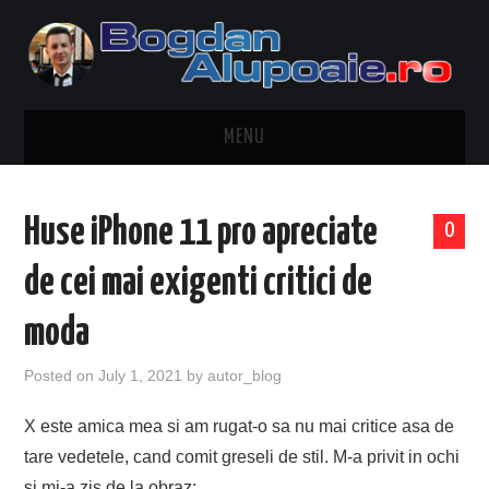
MENU
HOME
Huse iPhone 11 pro apreciate
0
CONTACT
de cei mai exigenti critici de
DESPRE BOGDAN ALUPOAIE
moda
AUTOMOBILE
Posted on
July 1, 2021
by
autor_blog
DRESS TO IMPRESS
X este amica mea si am rugat-o sa nu mai critice asa de
tare vedetele, cand comit greseli de stil. M-a privit in ochi
TRAVEL
si mi-a zis de la obraz: