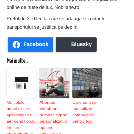
online de huse de lux, Nobilarte.ro!
Pretul de 210 lei, la care se adauga si costurile
transportului se justifica pe deplin.
Facebook
Bluesky
Mai multe..
Multiplele
Abonatii
Care sunt cei
beneficii ale
Vodafone
mai utilizati
aparatelor de
primesc suport
combustibili
aer condiționat
personalizat, o
pentru foc
într-un
optiune
apartament la
speciala de