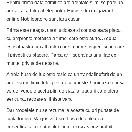
Pentru prima data admit ca are dreptate si mi se pare un
adevarat arbitru al elegantei. Husele din magazinul
online Nobilearte.ro sunt fara cusur.
Prima este neagra, usor lucioasa si contrasteaza placut
cu amprenta metalica a firmei care este aurie. A doua
este albastra, un albastru care impune respect si pe care
il privesti cu placere. Parca ar fi suprafata unui lac de
munte, privita de departe.
A treia husa de lux este rosie ca un trandafir oferit de un
adolescent timid fetei pe care o iubeste. Urmeaza o husa
verde, verdele acela plin de viata al padurii care ofera
aer curat, racoare si liniste vara.
Dar modelele nu se rezuma la aceste culori purtate de
toata lumea. Mai jos vad si o husa de culoarea
pretentioasa a coniacului, una turcoaz si roz prafuit.