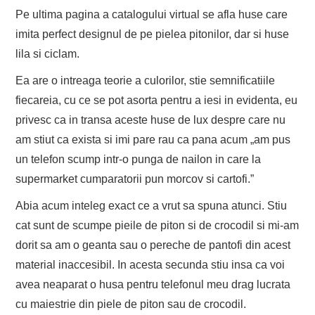
Pe ultima pagina a catalogului virtual se afla huse care
imita perfect designul de pe pielea pitonilor, dar si huse
lila si ciclam.
Ea are o intreaga teorie a culorilor, stie semnificatiile
fiecareia, cu ce se pot asorta pentru a iesi in evidenta, eu
privesc ca in transa aceste huse de lux despre care nu
am stiut ca exista si imi pare rau ca pana acum „am pus
un telefon scump intr-o punga de nailon in care la
supermarket cumparatorii pun morcov si cartofi.”
Abia acum inteleg exact ce a vrut sa spuna atunci. Stiu
cat sunt de scumpe pieile de piton si de crocodil si mi-am
dorit sa am o geanta sau o pereche de pantofi din acest
material inaccesibil. In acesta secunda stiu insa ca voi
avea neaparat o husa pentru telefonul meu drag lucrata
cu maiestrie din piele de piton sau de crocodil.