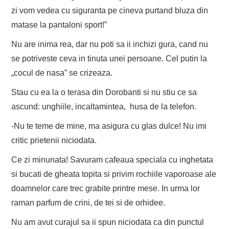
zi vom vedea cu siguranta pe cineva purtand bluza din
matase la pantaloni sport!”
Nu are inima rea, dar nu poti sa ii inchizi gura, cand nu
se potriveste ceva in tinuta unei persoane. Cel putin la
„cocul de nasa” se crizeaza.
Stau cu ea la o terasa din Dorobanti si nu stiu ce sa
ascund: unghiile, incaltamintea, husa de la telefon.
-Nu te teme de mine, ma asigura cu glas dulce! Nu imi
critic prietenii niciodata.
Ce zi minunata! Savuram cafeaua speciala cu inghetata
si bucati de gheata topita si privim rochiile vaporoase ale
doamnelor care trec grabite printre mese. In urma lor
raman parfum de crini, de tei si de orhidee.
Nu am avut curajul sa ii spun niciodata ca din punctul