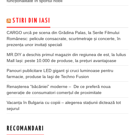
funcționalitate în sportul nobil
STIRI DIN IASI
CARGO urcă pe scena din Grădina Palas, la Serile Filmului
Românesc: pelicule consacrate, scurtmetraje și concerte, în
prezența unor invitați speciali
MR.DIY a deschis primul magazin din regiunea de est, la Iulius
Mall Iași: peste 10.000 de produse, la prețuri avantajoase
Panouri publicitare LED gigant şi cruci luminoase pentru
farmacie, produse la Iaşi de Techno Fusion
Renașterea “băcăniei” moderne – De ce preferă noua
generație de consumatori comerțul de proximitate
Vacanța în Bulgaria cu copiii – alegerea stațiunii dictează tot
sejurul
RECOMANDARI