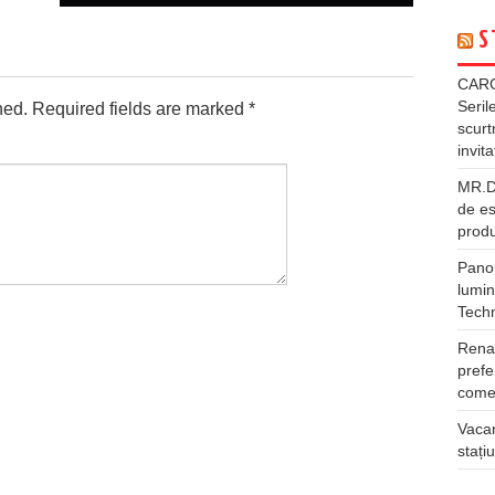
S
CARG
Seril
hed.
Required fields are marked
*
scurt
invita
MR.DI
de es
produ
Panou
lumin
Tech
Rena
prefe
comer
Vacan
stați