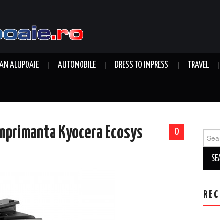
AN ALUPOAIE
AUTOMOBILE
DRESS TO IMPRESS
TRAVEL
 imprimanta Kyocera Ecosys
0
Sear
for:
REC