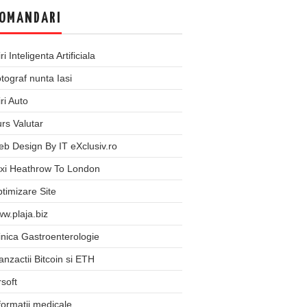
OMANDARI
iri Inteligenta Artificiala
tograf nunta Iasi
iri Auto
rs Valutar
b Design By IT eXclusiv.ro
xi Heathrow To London
timizare Site
w.plaja.biz
inica Gastroenterologie
anzactii Bitcoin si ETH
rsoft
formatii medicale