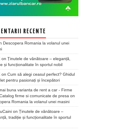
ENTARII RECENTE
n
Descopera Romania la volanul unei
ni
X
on
Ținutele de vânătoare – eleganță,
ie și funcționalitate în sportul nobil
X
on
Cum să alegi ceasul perfect? Ghidul
et pentru pasionați și începători
ai buna varianta de rent a car - Firme
Catalog firme si comunicate de presa
on
pera Romania la volanul unei masini
uCaini
on
Ținutele de vânătoare –
nță, tradiție și funcționalitate în sportul