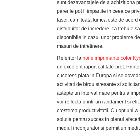
sunt dezavantajele de a achizitiona p
parerile pot fi impartite in ceea ce pr
laser, cam toata lumea este de acord c
distribuitor de incredere, ca trebuie sa
disponibile in cazul unor probleme de
masuri de intretinere.
Referitor la
noile imprimante color Ky
un excelent raport calitate-pret. Pri
cuceresc piata in Europa si se dovedesc
activitati de birou stresante si solicit
astepte un interval mare pentru a imp
vor reflecta printr-un randament si efi
cresterea productivitatii. Cu optiuni w
solutia pentru succes in planul afacer
mediul inconjurator si permit un mediu 