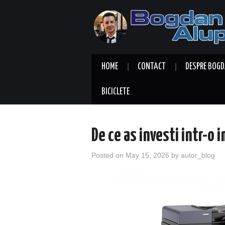
HOME
CONTACT
DESPRE BOGD
BICICLETE
De ce as investi intr-o
Posted on
May 15, 2026
by
autor_blog