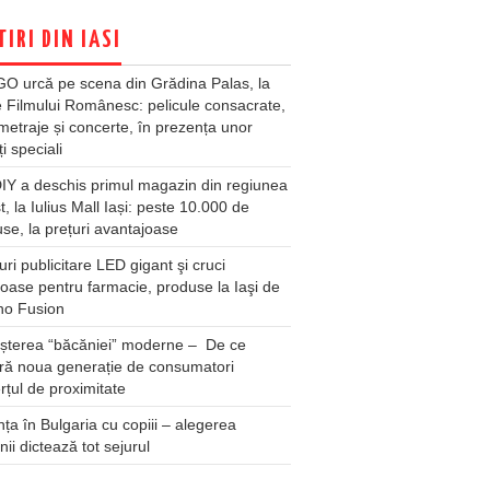
TIRI DIN IASI
O urcă pe scena din Grădina Palas, la
e Filmului Românesc: pelicule consacrate,
metraje și concerte, în prezența unor
ți speciali
Y a deschis primul magazin din regiunea
t, la Iulius Mall Iași: peste 10.000 de
se, la prețuri avantajoase
ri publicitare LED gigant şi cruci
oase pentru farmacie, produse la Iaşi de
no Fusion
șterea “băcăniei” moderne – De ce
ră noua generație de consumatori
țul de proximitate
ța în Bulgaria cu copiii – alegerea
unii dictează tot sejurul