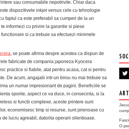
rintere sau consumabile nepotrivite. Chiar daca
iveste dispozitivele inkjet versus cele cu tehnologie
u faptul ca este preferabil sa cumperi de la un
 te informezi cu privire la garantie si piese
 functionare si ca trebuie sa efectuezi minimele
ocera
, se poate afirma despre acestea ca dispun de
SOC
nterele fabricate de compania japoneza Kyocera
 practice si fiabile, atat pentru acasa, cat si pentru
ante. De acum, angajatii intr-un birou nu mai trebuie sa
rima un numar impresionant de pagini. Beneficiile se
ART
cienta sporite, aspect ce va duce, in consecinta, si la
ireless si functii complexe, aceste printere sunt
Jacuz
ilor, economisesc timp si resurse, sunt prienoase cu
cumpe
de lucru agreabil, datorita operarii silentioase.
Fasci
O per