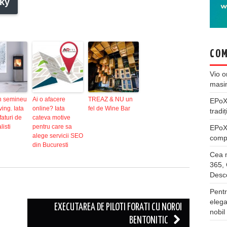
ky
COM
Vio
o
masi
n semineu
Ai o afacere
TREAZ & NU un
EPo
ving. Iata
online? Iata
fel de Wine Bar
tradiț
faturi de
cateva motive
listi
pentru care sa
EPo
alege servicii SEO
compl
din Bucuresti
Cea m
365, 
Desco
Pentr
elega
EXECUTAREA DE PILOTI FORATI CU NOROI
nobil
BENTONITIC