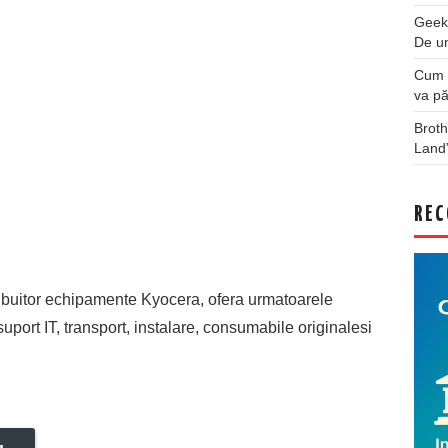
Geek
De u
Cum a
va pă
Broth
Land
REC
ibuitor echipamente Kyocera, ofera urmatoarele
i suport IT, transport, instalare, consumabile originalesi