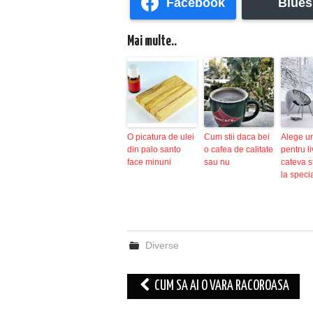
Facebook
Blues
Mai multe..
O picatura de ulei
Cum stii daca bei
Alege u
din palo santo
o cafea de calitate
pentru li
face minuni
sau nu
cateva s
la specia
Diverse
Post
CUM SA AI O VARA RACOROASA
navigation