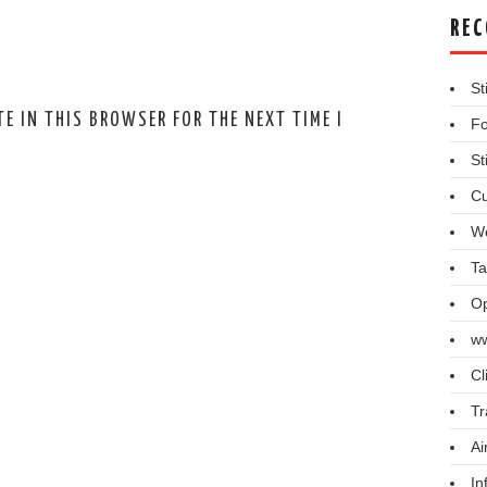
REC
St
E IN THIS BROWSER FOR THE NEXT TIME I
Fo
St
Cu
We
Ta
Op
ww
Cl
Tr
Ai
In