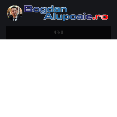
MENU
HOME
CONTACT
DESPRE BOGDAN ALUPOAIE
AUTOMOBILE
DRESS TO IMPRESS
TRAVEL