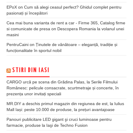
EPoX
on
Cum să alegi ceasul perfect? Ghidul complet pentru
pasionați și începători
Cea mai buna varianta de rent a car - Firme 365, Catalog firme
si comunicate de presa
on
Descopera Romania la volanul unei
masini
PentruCaini
on
Ținutele de vânătoare – eleganță, tradiție și
funcționalitate în sportul nobil
STIRI DIN IASI
CARGO urcă pe scena din Grădina Palas, la Serile Filmului
Românesc: pelicule consacrate, scurtmetraje și concerte, în
prezența unor invitați speciali
MR.DIY a deschis primul magazin din regiunea de est, la Iulius
Mall Iași: peste 10.000 de produse, la prețuri avantajoase
Panouri publicitare LED gigant şi cruci luminoase pentru
farmacie, produse la Iaşi de Techno Fusion