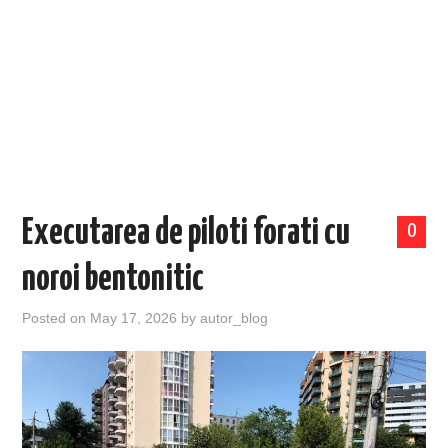
EVENIMENTE
TECH
BICICLETE
Executarea de piloti forati cu
0
noroi bentonitic
Posted on
May 17, 2026
by
autor_blog