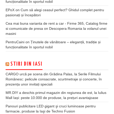
funcționalitate în sportul nobil
EPoX
on
Cum să alegi ceasul perfect? Ghidul complet pentru
pasionați și începători
Cea mai buna varianta de rent a car - Firme 365, Catalog firme
si comunicate de presa
on
Descopera Romania la volanul unei
masini
PentruCaini
on
Ținutele de vânătoare – eleganță, tradiție și
funcționalitate în sportul nobil
STIRI DIN IASI
CARGO urcă pe scena din Grădina Palas, la Serile Filmului
Românesc: pelicule consacrate, scurtmetraje și concerte, în
prezența unor invitați speciali
MR.DIY a deschis primul magazin din regiunea de est, la Iulius
Mall Iași: peste 10.000 de produse, la prețuri avantajoase
Panouri publicitare LED gigant şi cruci luminoase pentru
farmacie, produse la Iaşi de Techno Fusion