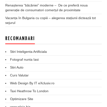
Renașterea “băcăniei” moderne – De ce preferă noua
generație de consumatori comerțul de proximitate
Vacanța în Bulgaria cu copiii – alegerea stațiunii dictează tot
sejurul
RECOMANDARI
Stiri Inteligenta Artificiala
Fotograf nunta Iasi
Stiri Auto
Curs Valutar
Web Design By IT eXclusiv.ro
Taxi Heathrow To London
Optimizare Site
www.plaja.biz