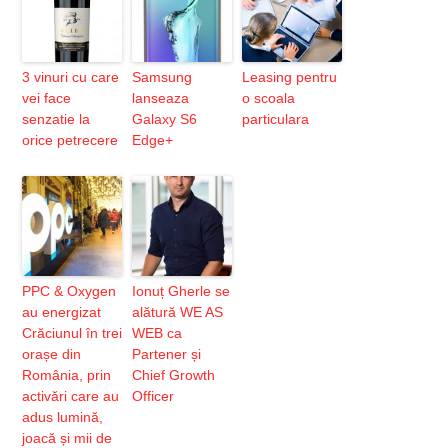
3 vinuri cu care
Samsung
Leasing pentru
vei face
lanseaza
o scoala
senzatie la
Galaxy S6
particulara
orice petrecere
Edge+
PPC & Oxygen
Ionuț Gherle se
au energizat
alătură WE AS
Crăciunul în trei
WEB ca
orașe din
Partener și
România, prin
Chief Growth
activări care au
Officer
adus lumină,
joacă și mii de