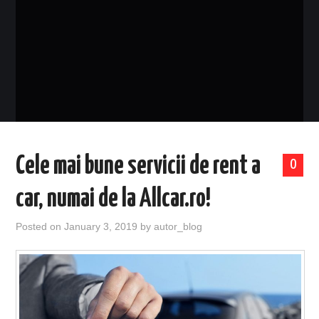
EVENIMENTE
TECH
BICICLETE
Cele mai bune servicii de rent a
0
car, numai de la Allcar.ro!
Posted on
January 3, 2019
by
autor_blog