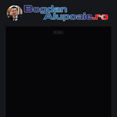
MENU
HOME
CONTACT
DESPRE BOGDAN ALUPOAIE
AUTOMOBILE
DRESS TO IMPRESS
TRAVEL