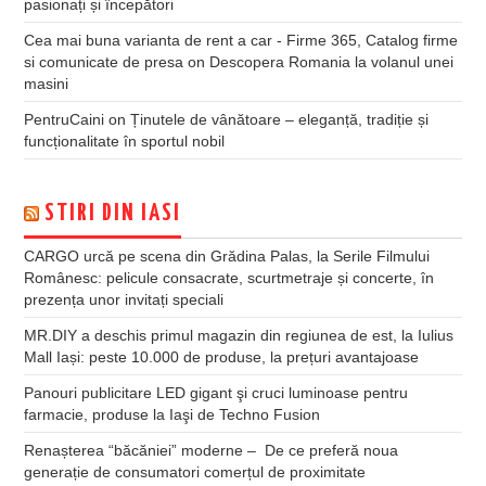
pasionați și începători
Cea mai buna varianta de rent a car - Firme 365, Catalog firme
si comunicate de presa
on
Descopera Romania la volanul unei
masini
PentruCaini
on
Ținutele de vânătoare – eleganță, tradiție și
funcționalitate în sportul nobil
STIRI DIN IASI
CARGO urcă pe scena din Grădina Palas, la Serile Filmului
Românesc: pelicule consacrate, scurtmetraje și concerte, în
prezența unor invitați speciali
MR.DIY a deschis primul magazin din regiunea de est, la Iulius
Mall Iași: peste 10.000 de produse, la prețuri avantajoase
Panouri publicitare LED gigant şi cruci luminoase pentru
farmacie, produse la Iaşi de Techno Fusion
Renașterea “băcăniei” moderne – De ce preferă noua
generație de consumatori comerțul de proximitate