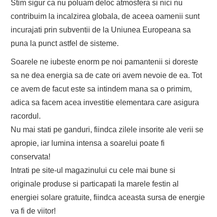
Stim sigur ca nu poluam deloc atmosfera si nici nu
contribuim la incalzirea globala, de aceea oamenii sunt
incurajati prin subventii de la Uniunea Europeana sa
puna la punct astfel de sisteme.
Soarele ne iubeste enorm pe noi pamantenii si doreste
sa ne dea energia sa de cate ori avem nevoie de ea. Tot
ce avem de facut este sa intindem mana sa o primim,
adica sa facem acea investitie elementara care asigura
racordul.
Nu mai stati pe ganduri, fiindca zilele insorite ale verii se
apropie, iar lumina intensa a soarelui poate fi
conservata!
Intrati pe site-ul magazinului cu cele mai bune si
originale produse si particapati la marele festin al
energiei solare gratuite, fiindca aceasta sursa de energie
va fi de viitor!