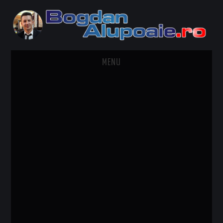
MENU
HOME
CONTACT
DESPRE BOGDAN ALUPOAIE
AUTOMOBILE
DRESS TO IMPRESS
TRAVEL