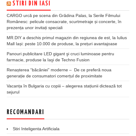
STIRI DIN IASI
CARGO urcă pe scena din Grădina Palas, la Serile Filmului
Românesc: pelicule consacrate, scurtmetraje și concerte, în
prezența unor invitați speciali
MR.DIY a deschis primul magazin din regiunea de est, la Iulius
Mall Iași: peste 10.000 de produse, la prețuri avantajoase
Panouri publicitare LED gigant şi cruci luminoase pentru
farmacie, produse la Iaşi de Techno Fusion
Renașterea “băcăniei” moderne – De ce preferă noua
generație de consumatori comerțul de proximitate
Vacanța în Bulgaria cu copiii – alegerea stațiunii dictează tot
sejurul
RECOMANDARI
Stiri Inteligenta Artificiala