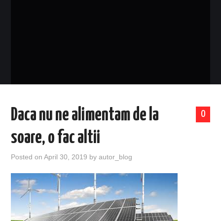
EVENIMENTE
TECH
BICICLETE
Daca nu ne alimentam de la
0
soare, o fac altii
Posted on
April 30, 2019
by
autor_blog