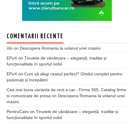
COMENTARII RECENTE
Vio
on
Descopera Romania la volanul unei masini
EPoX
on
Ținutele de vânătoare – eleganță, tradiție și
funcționalitate în sportul nobil
EPoX
on
Cum să alegi ceasul perfect? Ghidul complet pentru
pasionați și începători
Cea mai buna varianta de rent a car - Firme 365, Catalog firme
si comunicate de presa
on
Descopera Romania la volanul unei
masini
PentruCaini
on
Ținutele de vânătoare – eleganță, tradiție și
funcționalitate în sportul nobil