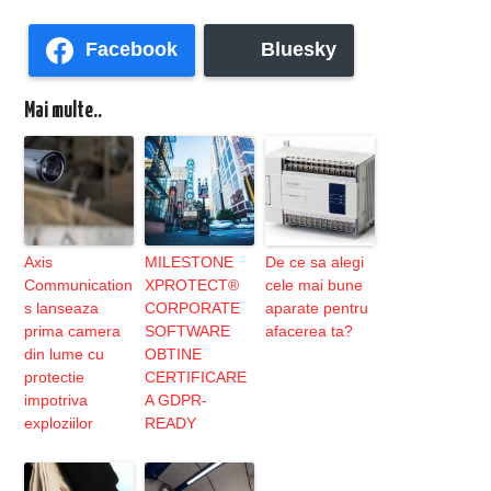
Facebook
Bluesky
Mai multe..
Axis
MILESTONE
De ce sa alegi
Communication
XPROTECT®
cele mai bune
s lanseaza
CORPORATE
aparate pentru
prima camera
SOFTWARE
afacerea ta?
din lume cu
OBTINE
protectie
CERTIFICARE
impotriva
A GDPR-
exploziilor
READY