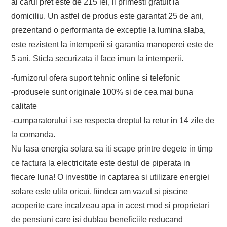
al carui pret este de 215 lei, il primesti gratuit la
domiciliu. Un astfel de produs este garantat 25 de ani,
prezentand o performanta de exceptie la lumina slaba,
este rezistent la intemperii si garantia manoperei este de
5 ani. Sticla securizata il face imun la intemperii.
-furnizorul ofera suport tehnic online si telefonic
-produsele sunt originale 100% si de cea mai buna
calitate
-cumparatorului i se respecta dreptul la retur in 14 zile de
la comanda.
Nu lasa energia solara sa iti scape printre degete in timp
ce factura la electricitate este destul de piperata in
fiecare luna! O investitie in captarea si utilizare energiei
solare este utila oricui, fiindca am vazut si piscine
acoperite care incalzeau apa in acest mod si proprietari
de pensiuni care isi dublau beneficiile reducand