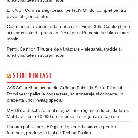
EPoX
on
Cum să alegi ceasul perfect? Ghidul complet pentru
pasionați și începători
Cea mai buna varianta de rent a car - Firme 365, Catalog firme
si comunicate de presa
on
Descopera Romania la volanul unei
masini
PentruCaini
on
Ținutele de vânătoare – eleganță, tradiție și
funcționalitate în sportul nobil
STIRI DIN IASI
CARGO urcă pe scena din Grădina Palas, la Serile Filmului
Românesc: pelicule consacrate, scurtmetraje și concerte, în
prezența unor invitați speciali
MR.DIY a deschis primul magazin din regiunea de est, la Iulius
Mall Iași: peste 10.000 de produse, la prețuri avantajoase
Panouri publicitare LED gigant şi cruci luminoase pentru
farmacie, produse la Iaşi de Techno Fusion