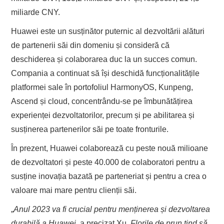
miliarde CNY.
Huawei este un susținător puternic al dezvoltării alături
de partenerii săi din domeniu și consideră că
deschiderea și colaborarea duc la un succes comun.
Compania a continuat să își deschidă funcționalitățile
platformei sale în portofoliul HarmonyOS, Kunpeng,
Ascend și cloud, concentrându-se pe îmbunătățirea
experienței dezvoltatorilor, precum și pe abilitarea și
susținerea partenerilor săi pe toate fronturile.
În prezent, Huawei colaborează cu peste nouă milioane
de dezvoltatori și peste 40.000 de colaboratori pentru a
susține inovația bazată pe parteneriat și pentru a crea o
valoare mai mare pentru clienții săi.
„
Anul 2023 va fi crucial pentru menținerea și dezvoltarea
durabilă a Huawei
, a precizat Xu.
Florile de prun tind să