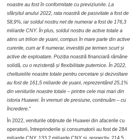
noastre au fost în conformitate cu previziunile. La
sfârșitul anului 2022, rata noastră de pasivitate a fost de
58,9%, iar soldul nostru net de numerar a fost de 176,3
miliarde CNY. În plus, soldul nostru de active totale a
atins un trilion de yuani, compus în mare parte din active
curente, cum ar fi numerar, investiții pe termen scurt și
active de exploatare. Poziția noastră financiară rămâne
solidă, cu o rezistență și flexibilitate puternice. În 2022,
cheltuielile noastre totale pentru cercetare și dezvoltare
au fost de 161,5 miliarde de yuani, reprezentând 25,1%
din veniturile noastre totale – printre cele mai mari din
istoria Huawei. În vremuri de presiune, continuăm – cu
încredere.”
În 2022, veniturile obținute de Huawei din afacerile cu
operatorii, întreprinderile și consumatorii au fost de 284
miliarde CNY, 133,2 miliarde CNY și, respectiv, 214,5