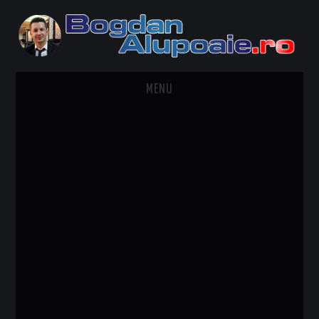
MENU
HOME
CONTACT
DESPRE BOGDAN ALUPOAIE
AUTOMOBILE
DRESS TO IMPRESS
TRAVEL