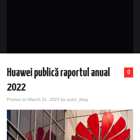
EVENIMENTE
TECH
BICICLETE
Huawei publică raportul anual
0
2022
Posted on
March 31, 2023
by
autor_blog