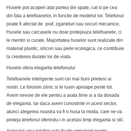
Husele pot acoperi atat partea din spate, cat si pe cea
din fata a telefoanelor, in functie de modelul lor. Telefonul
poate fi afectat de praf, zgarieturi sau socuri mecanice.
Husele sau carcasele nu doar protejeaza telefoanele, ci
le mentin si curate. Majoritatea huselor sunt realizate din
material plastic, silicon sau piele ecologica, ce contribuie
la cresterea duratei lor de viata.
Husele ofera eleganta telefonului
Telefoanele inteligente sunt cei mai buni prieteni ai
nostri. Le folosim zilnic si le luam aproape peste tot.
Avem nevoie de ele pentru a arata bine si a da dovada
de eleganta. Iar daca avem cunostinte in acest sector,
atunci alegerea noastra va fi o husa la moda, care ne va
proteja telefonul oferindu-i in acelasi timp eleganta si stil.
Aspectul unui telefon este foarte important pentru