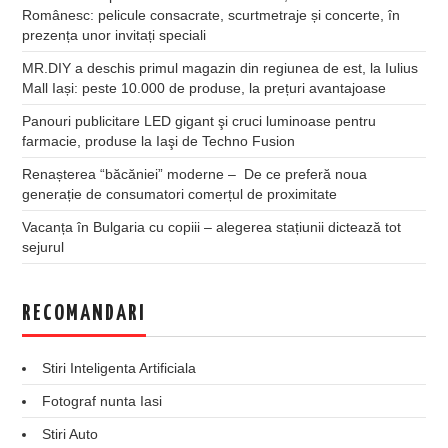
Românesc: pelicule consacrate, scurtmetraje și concerte, în
prezența unor invitați speciali
MR.DIY a deschis primul magazin din regiunea de est, la Iulius
Mall Iași: peste 10.000 de produse, la prețuri avantajoase
Panouri publicitare LED gigant şi cruci luminoase pentru
farmacie, produse la Iaşi de Techno Fusion
Renașterea “băcăniei” moderne – De ce preferă noua
generație de consumatori comerțul de proximitate
Vacanța în Bulgaria cu copiii – alegerea stațiunii dictează tot
sejurul
RECOMANDARI
Stiri Inteligenta Artificiala
Fotograf nunta Iasi
Stiri Auto