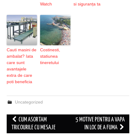
Watch
si siguranța ta
Cauti masini de
Costinesti,
ambalat? Iata
statiunea
care sunt
tineretului
avantajele
extra de care
poti beneficia
Uncategorized
Post
CUM ASORTAM
5 MOTIVE PENTRU A VAPA
navigation
TRICOURILE CU MESAJE
IN LOC DE A FUMA