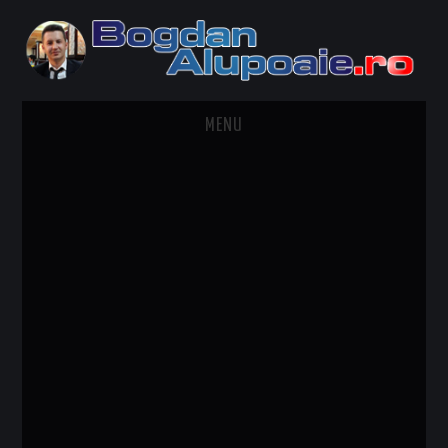
MENU
HOME
CONTACT
DESPRE BOGDAN ALUPOAIE
AUTOMOBILE
DRESS TO IMPRESS
TRAVEL