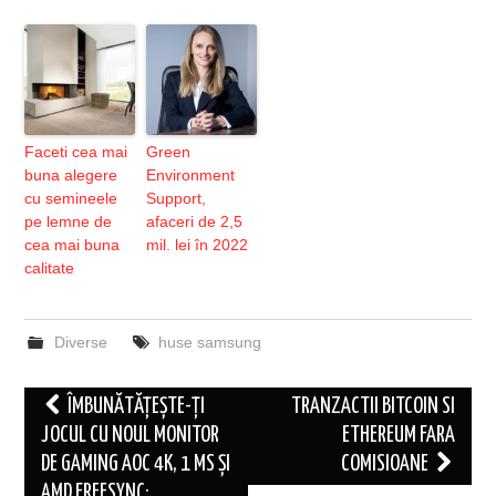
Faceti cea mai
Green
buna alegere
Environment
cu semineele
Support,
pe lemne de
afaceri de 2,5
cea mai buna
mil. lei în 2022
calitate
Diverse
huse samsung
Post
ÎMBUNĂTĂȚEȘTE-ȚI
TRANZACTII BITCOIN SI
navigation
JOCUL CU NOUL MONITOR
ETHEREUM FARA
DE GAMING AOC 4K, 1 MS ȘI
COMISIOANE
AMD FREESYNC: