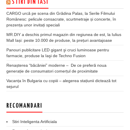
STIRI DIN IASI
CARGO urcă pe scena din Grădina Palas, la Serile Filmului
Românesc: pelicule consacrate, scurtmetraje și concerte, în
prezența unor invitați speciali
MR.DIY a deschis primul magazin din regiunea de est, la Iulius
Mall Iași: peste 10.000 de produse, la prețuri avantajoase
Panouri publicitare LED gigant şi cruci luminoase pentru
farmacie, produse la Iaşi de Techno Fusion
Renașterea “băcăniei” moderne – De ce preferă noua
generație de consumatori comerțul de proximitate
Vacanța în Bulgaria cu copiii – alegerea stațiunii dictează tot
sejurul
RECOMANDARI
Stiri Inteligenta Artificiala