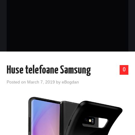
EVENIMENTE
TECH
BICICLETE
Huse telefoane Samsung
0
Posted on
March 7, 2019
by
eBogdan