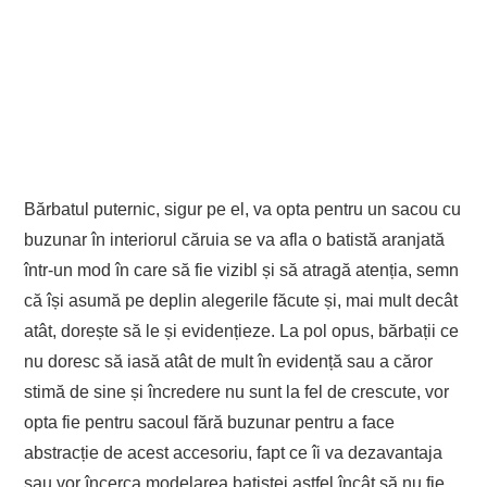
Bărbatul puternic, sigur pe el, va opta pentru un sacou cu
buzunar în interiorul căruia se va afla o batistă aranjată
într-un mod în care să fie vizibl și să atragă atenția, semn
că își asumă pe deplin alegerile făcute și, mai mult decât
atât, dorește să le și evidențieze. La pol opus, bărbații ce
nu doresc să iasă atât de mult în evidență sau a căror
stimă de sine și încredere nu sunt la fel de crescute, vor
opta fie pentru sacoul fără buzunar pentru a face
abstracție de acest accesoriu, fapt ce îi va dezavantaja
sau vor încerca modelarea batistei astfel încât să nu fie