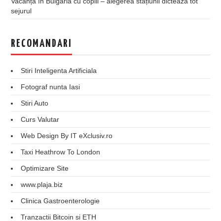
Vacanța în Bulgaria cu copiii – alegerea stațiunii dictează tot
sejurul
RECOMANDARI
Stiri Inteligenta Artificiala
Fotograf nunta Iasi
Stiri Auto
Curs Valutar
Web Design By IT eXclusiv.ro
Taxi Heathrow To London
Optimizare Site
www.plaja.biz
Clinica Gastroenterologie
Tranzactii Bitcoin si ETH