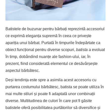
Batistele de buzunar pentru bărbați reprezintă accesoriul
ce exprimă eleganța supremă în ceea ce privește
apariția unui bărbat. Purtată în timpurile îndepărtate ca
obiect funcțional pentru diverse scopuri,
batista
a evoluat
în timp, dobândind nuanțe ale fashion-ului, iar, în
prezent, fiind considerată elementul ce desăvârșește
aspectul bărbătesc.
Deși tendința este spre a asimila acest accesoriu cu
purtarea costumului bărbătesc, batista se poate utiliza în
mai multe stiluri și poate fi adaptată unor combinații
diverse. Multitudinea de culori în care pot fi găsite
batistele oferă posibilitatea purtătorilor să diversifice și