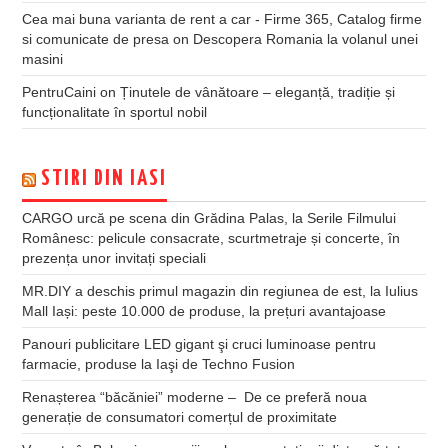
Cea mai buna varianta de rent a car - Firme 365, Catalog firme
si comunicate de presa
on
Descopera Romania la volanul unei
masini
PentruCaini
on
Ținutele de vânătoare – eleganță, tradiție și
funcționalitate în sportul nobil
STIRI DIN IASI
CARGO urcă pe scena din Grădina Palas, la Serile Filmului
Românesc: pelicule consacrate, scurtmetraje și concerte, în
prezența unor invitați speciali
MR.DIY a deschis primul magazin din regiunea de est, la Iulius
Mall Iași: peste 10.000 de produse, la prețuri avantajoase
Panouri publicitare LED gigant şi cruci luminoase pentru
farmacie, produse la Iaşi de Techno Fusion
Renașterea “băcăniei” moderne – De ce preferă noua
generație de consumatori comerțul de proximitate