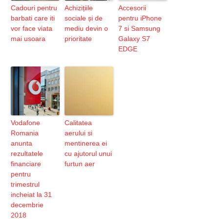
Cadouri pentru
Achizițiile
Accesorii
barbati care iti
sociale și de
pentru iPhone
vor face viata
mediu devin o
7 si Samsung
mai usoara
prioritate
Galaxy S7
EDGE
Vodafone
Calitatea
Romania
aerului si
anunta
mentinerea ei
rezultatele
cu ajutorul unui
financiare
furtun aer
pentru
trimestrul
incheiat la 31
decembrie
2018