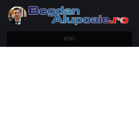
MENU
HOME
CONTACT
DESPRE BOGDAN ALUPOAIE
AUTOMOBILE
DRESS TO IMPRESS
TRAVEL