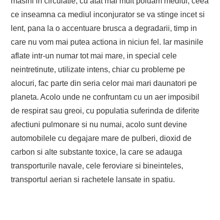
masini in circulatie, cu atat mai mult poluam mediul, ceea
ce inseamna ca mediul inconjurator se va stinge incet si
lent, pana la o accentuare brusca a degradarii, timp in
care nu vom mai putea actiona in niciun fel. Iar masinile
aflate intr-un numar tot mai mare, in special cele
neintretinute, utilizate intens, chiar cu probleme pe
alocuri, fac parte din seria celor mai mari daunatori pe
planeta. Acolo unde ne confruntam cu un aer imposibil
de respirat sau greoi, cu populatia suferinda de diferite
afectiuni pulmonare si nu numai, acolo sunt devine
automobilele cu degajare mare de pulberi, dioxid de
carbon si alte substante toxice, la care se adauga
transporturile navale, cele feroviare si bineinteles,
transportul aerian si rachetele lansate in spatiu.