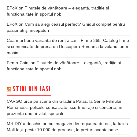
EPoX
on
Ținutele de vânătoare – eleganță, tradiție și
funcționalitate în sportul nobil
EPoX
on
Cum să alegi ceasul perfect? Ghidul complet pentru
pasionați și începători
Cea mai buna varianta de rent a car - Firme 365, Catalog firme
si comunicate de presa
on
Descopera Romania la volanul unei
masini
PentruCaini
on
Ținutele de vânătoare – eleganță, tradiție și
funcționalitate în sportul nobil
STIRI DIN IASI
CARGO urcă pe scena din Grădina Palas, la Serile Filmului
Românesc: pelicule consacrate, scurtmetraje și concerte, în
prezența unor invitați speciali
MR.DIY a deschis primul magazin din regiunea de est, la Iulius
Mall Iași: peste 10.000 de produse, la prețuri avantajoase