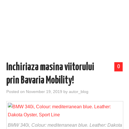
EVENIMENTE
TECH
BICICLETE
Inchiriaza masina viitorului
0
prin Bavaria Mobility!
Posted on
November 19, 2019
by
autor_blog
BMW 340i, Colour: mediterranean blue. Leather: Dakota