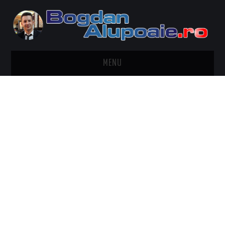
MENU
HOME
CONTACT
DESPRE BOGDAN ALUPOAIE
AUTOMOBILE
DRESS TO IMPRESS
TRAVEL