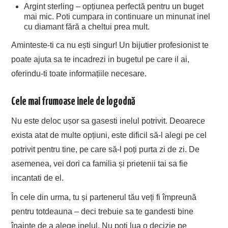
Argint sterling – opțiunea perfectă pentru un buget
mai mic. Poti cumpara in continuare un minunat inel
cu diamant fără a cheltui prea mult.
Aminteste-ti ca nu ești singur! Un bijutier profesionist te
poate ajuta sa te incadrezi in bugetul pe care il ai,
oferindu-ti toate informațiile necesare.
Cele mai frumoase inele de logodnă
Nu este deloc ușor sa gasesti inelul potrivit. Deoarece
exista atat de multe opțiuni, este dificil să-l alegi pe cel
potrivit pentru tine, pe care să-l poți purta zi de zi. De
asemenea, vei dori ca familia și prietenii tai sa fie
incantati de el.
În cele din urma, tu și partenerul tău veți fi împreună
pentru totdeauna – deci trebuie sa te gandesti bine
înainte de a alege inelul. Nu poți lua o decizie pe