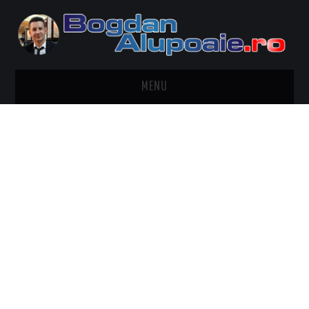
MENU
HOME
CONTACT
DESPRE BOGDAN ALUPOAIE
AUTOMOBILE
DRESS TO IMPRESS
TRAVEL