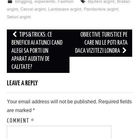
blogging
,
experiente
,
Fashion
Bijuterii argint
,
Bratari
argint
,
Cercei argint
,
Lantisoare argint
,
Pandantive argint
,
Seturi argint
Post
TIPS&TRICKS: CE
OBIECTIVE TURISTICE PE
navigation
BENEFICII AI ATUNCI CAND
CARE NU LE POTI RATA
ALEGI SA PORTI UN
DACA VIZITEZI LONDRA
APARAT AUDITIV DE
CALITATE?
LEAVE A REPLY
Your email address will not be published.
Required fields
are marked
*
COMMENT
*