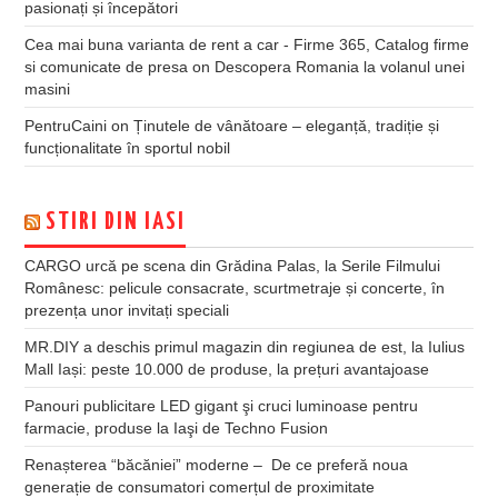
pasionați și începători
Cea mai buna varianta de rent a car - Firme 365, Catalog firme
si comunicate de presa
on
Descopera Romania la volanul unei
masini
PentruCaini
on
Ținutele de vânătoare – eleganță, tradiție și
funcționalitate în sportul nobil
STIRI DIN IASI
CARGO urcă pe scena din Grădina Palas, la Serile Filmului
Românesc: pelicule consacrate, scurtmetraje și concerte, în
prezența unor invitați speciali
MR.DIY a deschis primul magazin din regiunea de est, la Iulius
Mall Iași: peste 10.000 de produse, la prețuri avantajoase
Panouri publicitare LED gigant şi cruci luminoase pentru
farmacie, produse la Iaşi de Techno Fusion
Renașterea “băcăniei” moderne – De ce preferă noua
generație de consumatori comerțul de proximitate