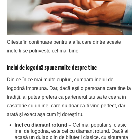
Citește în continuare pentru a afla care dintre aceste
inele ți se potrivește cel mai bine
Inelul de logodnă spune multe despre tine
Din ce în ce mai multe cupluri, cumpara inelul de
logodnă impreuna. Dar, dacă ești o persoana care tine la
tradiții, ai putea prefera ca partenerul tau sa te ceara in
casatorie cu un inel care nu doar ca-ti vine perfect, dar
arată și exact așa cum îți dorești tu.
Inel cu diamant rotund –
Cel mai popular și clasic
inel de logodna, este cel cu diamant rotund. Dacă ai
acasă un dulap plin de bijuterii clasice, cu siguranța