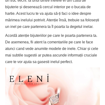
un truc vechi. Ia unul dintre inelele ei din cutia de
bijuterie și desenează cercul interior pe o bucata de
hartie. Acest lucru te va ajuta să-ți faci o idee despre
mărimea inelului potrivit. Atenție însă, trebuie sa folosești
un inel pe care partenera ta îl poarta la degetul inelar.
Acordă atenție bijuteriilor pe care le poarta partenera ta.
De asemenea, fii atent la comentariile pe care le face
atunci cand vede anumite modele de inele. Chiar și cele
mai subtile sugestii ar putea ascunde informații cruciale
care te vor ajuta sa gasesti inelul perfect.