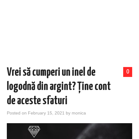
EVENIMENTE
TECH
BICICLETE
Vrei să cumperi un inel de
0
logodnă din argint? Ține cont
de aceste sfaturi
Posted on
February 15, 2021
by
monica