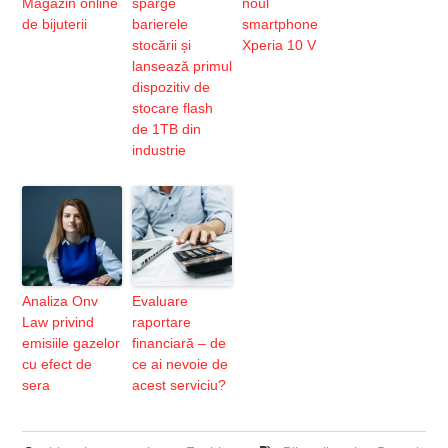
Magazin online
sparge
noul
de bijuterii
barierele
smartphone
stocării și
Xperia 10 V
lansează primul
dispozitiv de
stocare flash
de 1TB din
industrie
Analiza Onv
Evaluare
Law privind
raportare
emisiile gazelor
financiară – de
cu efect de
ce ai nevoie de
sera
acest serviciu?