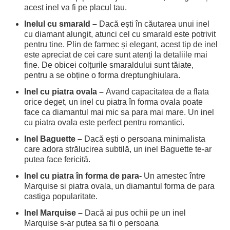
acest inel va fi pe placul tau.
Inelul cu smarald –
Dacă ești în căutarea unui inel
cu diamant alungit, atunci cel cu smarald este potrivit
pentru tine. Plin de farmec și elegant, acest tip de inel
este apreciat de cei care sunt atenți la detaliile mai
fine. De obicei colțurile smaraldului sunt tăiate,
pentru a se obține o forma dreptunghiulara.
Inel cu piatra ovala –
Avand capacitatea de a flata
orice deget, un inel cu piatra în forma ovala poate
face ca diamantul mai mic sa para mai mare. Un inel
cu piatra ovala este perfect pentru romantici.
Inel Baguette –
Dacă ești o persoana minimalista
care adora strălucirea subtilă, un inel Baguette te-ar
putea face fericită.
Inel cu piatra în forma de para-
Un amestec între
Marquise si piatra ovala, un diamantul forma de para
castiga popularitate.
Inel Marquise –
Dacă ai pus ochii pe un inel
Marquise s-ar putea sa fii o persoana