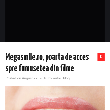
EVENIMENTE
TECH
BICICLETE
Megasmile.ro, poarta de acces
0
spre fumusetea din filme
Posted on
August 27, 2018
by
autor_blog