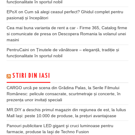
funcționalitate în sportul nobil
EPoX
on
Cum să alegi ceasul perfect? Ghidul complet pentru
pasionați și începători
Cea mai buna varianta de rent a car - Firme 365, Catalog firme
si comunicate de presa
on
Descopera Romania la volanul unei
masini
PentruCaini
on
Ținutele de vânătoare – eleganță, tradiție și
funcționalitate în sportul nobil
STIRI DIN IASI
CARGO urcă pe scena din Grădina Palas, la Serile Filmului
Românesc: pelicule consacrate, scurtmetraje și concerte, în
prezența unor invitați speciali
MR.DIY a deschis primul magazin din regiunea de est, la Iulius
Mall Iași: peste 10.000 de produse, la prețuri avantajoase
Panouri publicitare LED gigant şi cruci luminoase pentru
farmacie, produse la Iaşi de Techno Fusion