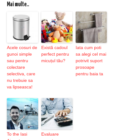
Mai multe..
Acele cosuri de
Există cadoul
Iata cum poti
gunoi simple
perfect pentru
sa alegi cel mai
sau pentru
micuțul tău?
potrivit suport
colectare
prosoape
selectiva, care
pentru baia ta
nu trebuie sa
va lipseasca!
To the Iasi
Evaluare