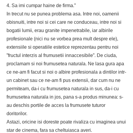
4. Sa imi cumpar haine de firma.”
In trecut nu se punea problema asa. Intre noi, oamenii
obisnuiti, intre noi si cei care ne conduceau, intre noi si
bogatii lumii, erau granite impenetrabile, iar albirile
profesionale (nici nu se vorbea prea mult despre ele),
extensiile si operatiile estetice reprezentau pentru noi
”fructul interzis al frumusetii innaccesibile”. De ciuda,
proclamam si noi frumusetea naturala. Ne lasa gura apa
ce ne-am fi facut si noi o albire profesionala a dintilor intr-
un cabinet sau ce ne-am fi pus extensii, dar cum nu ne
permiteam, da-i cu frumusetea naturala in sus, da-i cu
frumusetea naturala in jos, pana s-a produs minunea: s-
au deschis portile de acces la frumusete tuturor
doritorilor.
Astazi, oricine isi doreste poate rivaliza cu imaginea unui
star de cinema, fara sa cheltuiasca averi.