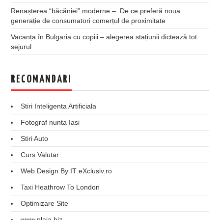
Renașterea “băcăniei” moderne – De ce preferă noua
generație de consumatori comerțul de proximitate
Vacanța în Bulgaria cu copiii – alegerea stațiunii dictează tot
sejurul
RECOMANDARI
Stiri Inteligenta Artificiala
Fotograf nunta Iasi
Stiri Auto
Curs Valutar
Web Design By IT eXclusiv.ro
Taxi Heathrow To London
Optimizare Site
www.plaja.biz