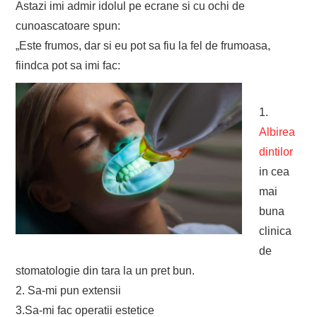
Astazi imi admir idolul pe ecrane si cu ochi de
cunoascatoare spun:
„Este frumos, dar si eu pot sa fiu la fel de frumoasa,
fiindca pot sa imi fac:
1.
Albirea
dintilor
in cea
mai
buna
clinica
de
stomatologie din tara la un pret bun.
2. Sa-mi pun extensii
3.Sa-mi fac operatii estetice