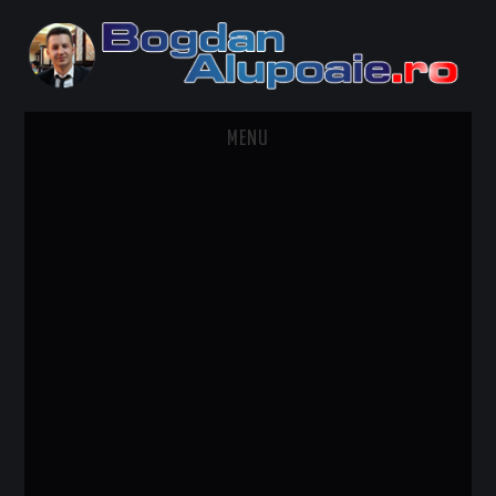
MENU
HOME
CONTACT
DESPRE BOGDAN ALUPOAIE
AUTOMOBILE
DRESS TO IMPRESS
TRAVEL