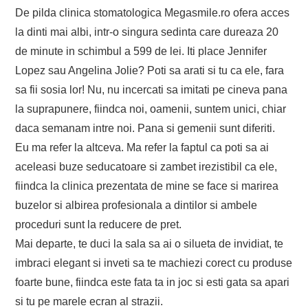
De pilda clinica stomatologica Megasmile.ro ofera acces
la dinti mai albi, intr-o singura sedinta care dureaza 20
de minute in schimbul a 599 de lei. Iti place Jennifer
Lopez sau Angelina Jolie? Poti sa arati si tu ca ele, fara
sa fii sosia lor! Nu, nu incercati sa imitati pe cineva pana
la suprapunere, fiindca noi, oamenii, suntem unici, chiar
daca semanam intre noi. Pana si gemenii sunt diferiti.
Eu ma refer la altceva. Ma refer la faptul ca poti sa ai
aceleasi buze seducatoare si zambet irezistibil ca ele,
fiindca la clinica prezentata de mine se face si marirea
buzelor si albirea profesionala a dintilor si ambele
proceduri sunt la reducere de pret.
Mai departe, te duci la sala sa ai o silueta de invidiat, te
imbraci elegant si inveti sa te machiezi corect cu produse
foarte bune, fiindca este fata ta in joc si esti gata sa apari
si tu pe marele ecran al strazii.