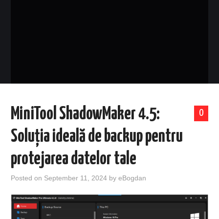
EVENIMENTE
TECH
BICICLETE
MiniTool ShadowMaker 4.5:
0
Soluția ideală de backup pentru
protejarea datelor tale
Posted on
September 11, 2024
by
eBogdan