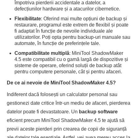
împotriva pierderii accidentale a datelor, a
defecțiunilor hardware și a atacurilor cibernetice.
Flexibilitate
: Oferind mai multe opțiuni de backup și
restaurare, programul este extrem de flexibil și poate
fi adaptat în funcție de nevoile individuale ale
utilizatorilor. Poți opta pentru backup-uri manuale sau
automate, în funcție de preferințele tale.
Compatibilitate multiplă
: MiniTool ShadowMaker
4.5 este compatibil cu o gamă largă de dispozitive și
sisteme de operare, oferind soluții de backup atât
pentru computere personale, cât și pentru afaceri.
De ce ai nevoie de MiniTool ShadowMaker 4.5?
Indiferent dacă folosești un calculator personal sau
gestionezi date critice într-un mediu de afaceri, pierderea
datelor poate fi devastatoare. Un
backup software
eficient precum MiniTool ShadowMaker 4.5 te ajută să
previi aceste pierderi prin crearea de copii de siguranță
ale datelor tale esențiale. Astfel, vei avea mereu acces la