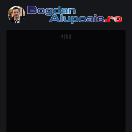
MENU
HOME
CONTACT
DESPRE BOGDAN ALUPOAIE
AUTOMOBILE
DRESS TO IMPRESS
TRAVEL