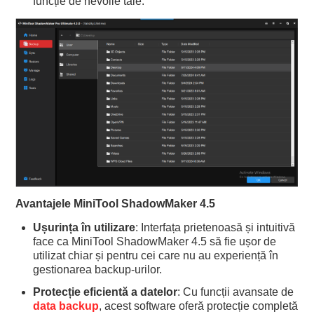
funcție de nevoile tale.
Avantajele MiniTool ShadowMaker 4.5
Ușurința în utilizare
: Interfața prietenoasă și intuitivă
face ca MiniTool ShadowMaker 4.5 să fie ușor de
utilizat chiar și pentru cei care nu au experiență în
gestionarea backup-urilor.
Protecție eficientă a datelor
: Cu funcții avansate de
data backup
, acest software oferă protecție completă