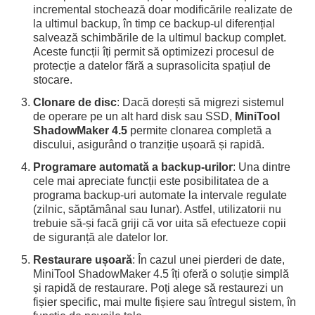
incremental stochează doar modificările realizate de
la ultimul backup, în timp ce backup-ul diferențial
salvează schimbările de la ultimul backup complet.
Aceste funcții îți permit să optimizezi procesul de
protecție a datelor fără a suprasolicita spațiul de
stocare.
Clonare de disc
: Dacă dorești să migrezi sistemul
de operare pe un alt hard disk sau SSD,
MiniTool
ShadowMaker 4.5
permite clonarea completă a
discului, asigurând o tranziție ușoară și rapidă.
Programare automată a backup-urilor
: Una dintre
cele mai apreciate funcții este posibilitatea de a
programa backup-uri automate la intervale regulate
(zilnic, săptămânal sau lunar). Astfel, utilizatorii nu
trebuie să-și facă griji că vor uita să efectueze copii
de siguranță ale datelor lor.
Restaurare ușoară
: În cazul unei pierderi de date,
MiniTool ShadowMaker 4.5 îți oferă o soluție simplă
și rapidă de restaurare. Poți alege să restaurezi un
fișier specific, mai multe fișiere sau întregul sistem, în