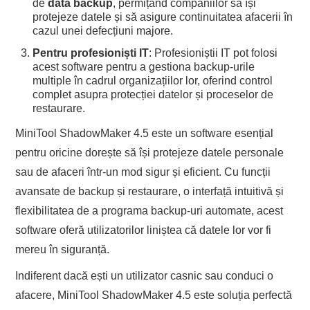
de
data backup
, permițând companiilor să își
protejeze datele și să asigure continuitatea afacerii în
cazul unei defecțiuni majore.
Pentru profesioniști IT
: Profesioniștii IT pot folosi
acest software pentru a gestiona backup-urile
multiple în cadrul organizațiilor lor, oferind control
complet asupra protecției datelor și proceselor de
restaurare.
MiniTool ShadowMaker 4.5 este un software esențial
pentru oricine dorește să își protejeze datele personale
sau de afaceri într-un mod sigur și eficient. Cu funcții
avansate de backup și restaurare, o interfață intuitivă și
flexibilitatea de a programa backup-uri automate, acest
software oferă utilizatorilor liniștea că datele lor vor fi
mereu în siguranță.
Indiferent dacă ești un utilizator casnic sau conduci o
afacere, MiniTool ShadowMaker 4.5 este soluția perfectă