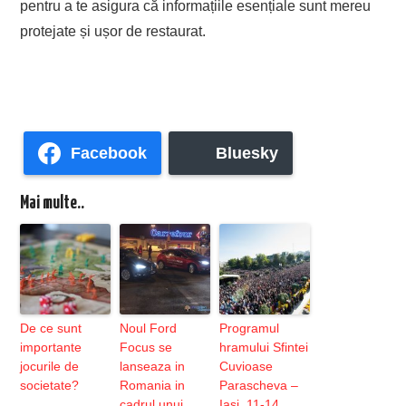
pentru a te asigura că informațiile esențiale sunt mereu
protejate și ușor de restaurat.
Facebook
Bluesky
Mai multe..
De ce sunt
Noul Ford
Programul
importante
Focus se
hramului Sfintei
jocurile de
lanseaza in
Cuvioase
societate?
Romania in
Parascheva –
cadrul unui
Iasi, 11-14