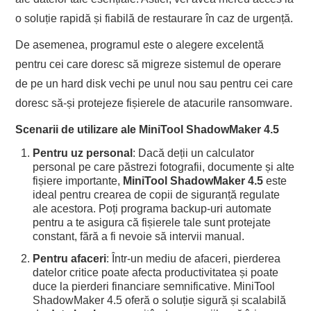
o soluție rapidă și fiabilă de restaurare în caz de urgență.
De asemenea, programul este o alegere excelentă
pentru cei care doresc să migreze sistemul de operare
de pe un hard disk vechi pe unul nou sau pentru cei care
doresc să-și protejeze fișierele de atacurile ransomware.
Scenarii de utilizare ale MiniTool ShadowMaker 4.5
Pentru uz personal
: Dacă deții un calculator
personal pe care păstrezi fotografii, documente și alte
fișiere importante,
MiniTool ShadowMaker 4.5
este
ideal pentru crearea de copii de siguranță regulate
ale acestora. Poți programa backup-uri automate
pentru a te asigura că fișierele tale sunt protejate
constant, fără a fi nevoie să intervii manual.
Pentru afaceri
: Într-un mediu de afaceri, pierderea
datelor critice poate afecta productivitatea și poate
duce la pierderi financiare semnificative. MiniTool
ShadowMaker 4.5 oferă o soluție sigură și scalabilă