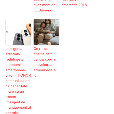
eveniment de
octombrie 2018
tip Drive-in
Inteligența
Ce rol au
artificială
diferite carti
redefinește
pentru copii in
autonomia
dezvoltarea
smartphone-
armonioasa a
urilor – HONOR
lui
combină baterii
de capacitate
mare cu un
sistem
inteligent de
management al
energiei