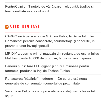
PentruCaini
on
Ținutele de vânătoare – eleganță, tradiție și
funcționalitate în sportul nobil
STIRI DIN IASI
CARGO urcă pe scena din Grădina Palas, la Serile Filmului
Românesc: pelicule consacrate, scurtmetraje și concerte, în
prezența unor invitați speciali
MR.DIY a deschis primul magazin din regiunea de est, la Iulius
Mall Iași: peste 10.000 de produse, la prețuri avantajoase
Panouri publicitare LED gigant şi cruci luminoase pentru
farmacie, produse la Iaşi de Techno Fusion
Renașterea “băcăniei” moderne – De ce preferă noua
generație de consumatori comerțul de proximitate
Vacanța în Bulgaria cu copiii – alegerea stațiunii dictează tot
sejurul