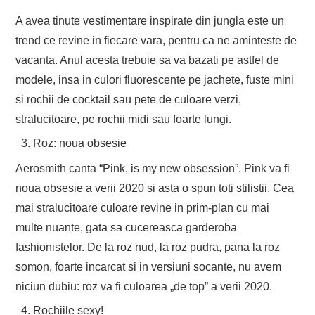
A avea tinute vestimentare inspirate din jungla este un
trend ce revine in fiecare vara, pentru ca ne aminteste de
vacanta. Anul acesta trebuie sa va bazati pe astfel de
modele, insa in culori fluorescente pe jachete, fuste mini
si rochii de cocktail sau pete de culoare verzi,
stralucitoare, pe rochii midi sau foarte lungi.
Roz: noua obsesie
Aerosmith canta “Pink, is my new obsession”. Pink va fi
noua obsesie a verii 2020 si asta o spun toti stilistii. Cea
mai stralucitoare culoare revine in prim-plan cu mai
multe nuante, gata sa cucereasca garderoba
fashionistelor. De la roz nud, la roz pudra, pana la roz
somon, foarte incarcat si in versiuni socante, nu avem
niciun dubiu: roz va fi culoarea „de top” a verii 2020.
Rochiile sexy!