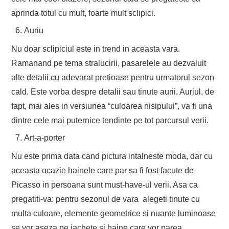
aprinda totul cu mult, foarte mult sclipici.
Auriu
Nu doar sclipiciul este in trend in aceasta vara.
Ramanand pe tema stralucirii, pasarelele au dezvaluit
alte detalii cu adevarat pretioase pentru urmatorul sezon
cald. Este vorba despre detalii sau tinute aurii. Auriul, de
fapt, mai ales in versiunea “culoarea nisipului”, va fi una
dintre cele mai puternice tendinte pe tot parcursul verii.
Art-a-porter
Nu este prima data cand pictura intalneste moda, dar cu
aceasta ocazie hainele care par sa fi fost facute de
Picasso in persoana sunt must-have-ul verii. Asa ca
pregatiti-va: pentru sezonul de vara alegeti tinute cu
multa culoare, elemente geometrice si nuante luminoase
se vor aseza pe jachete si haine care vor parea