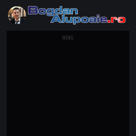
MENU
HOME
CONTACT
DESPRE BOGDAN ALUPOAIE
AUTOMOBILE
DRESS TO IMPRESS
TRAVEL