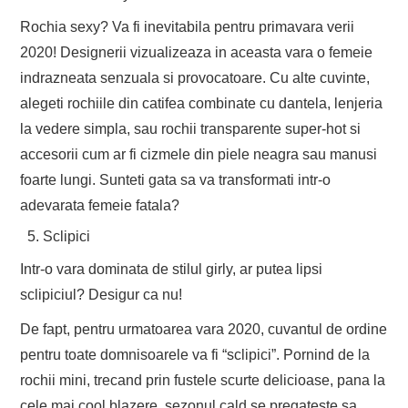
Rochia sexy? Va fi inevitabila pentru primavara verii
2020! Designerii vizualizeaza in aceasta vara o femeie
indrazneata senzuala si provocatoare. Cu alte cuvinte,
alegeti rochiile din catifea combinate cu dantela, lenjeria
la vedere simpla, sau rochii transparente super-hot si
accesorii cum ar fi cizmele din piele neagra sau manusi
foarte lungi. Sunteti gata sa va transformati intr-o
adevarata femeie fatala?
Sclipici
Intr-o vara dominata de stilul girly, ar putea lipsi
sclipiciul? Desigur ca nu!
De fapt, pentru urmatoarea vara 2020, cuvantul de ordine
pentru toate domnisoarele va fi “sclipici”. Pornind de la
rochii mini, trecand prin fustele scurte delicioase, pana la
cele mai cool blazere, sezonul cald se pregateste sa