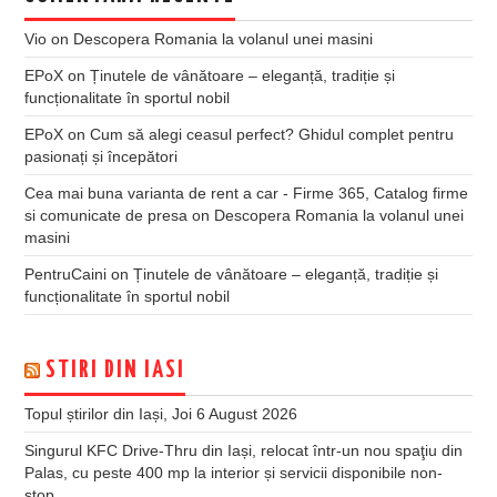
Vio
on
Descopera Romania la volanul unei masini
EPoX
on
Ținutele de vânătoare – eleganță, tradiție și
funcționalitate în sportul nobil
EPoX
on
Cum să alegi ceasul perfect? Ghidul complet pentru
pasionați și începători
Cea mai buna varianta de rent a car - Firme 365, Catalog firme
si comunicate de presa
on
Descopera Romania la volanul unei
masini
PentruCaini
on
Ținutele de vânătoare – eleganță, tradiție și
funcționalitate în sportul nobil
STIRI DIN IASI
Topul știrilor din Iași, Joi 6 August 2026
Singurul KFC Drive-Thru din Iași, relocat într-un nou spaţiu din
Palas, cu peste 400 mp la interior și servicii disponibile non-
stop