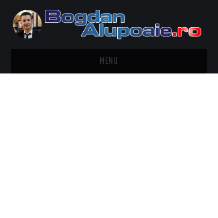
MENU
HOME
CONTACT
DESPRE BOGDAN ALUPOAIE
AUTOMOBILE
DRESS TO IMPRESS
TRAVEL