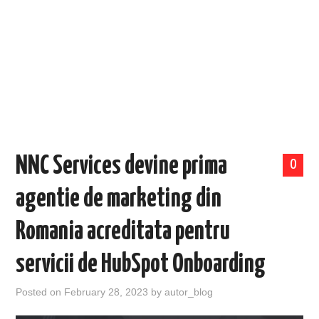
EVENIMENTE
TECH
BICICLETE
NNC Services devine prima
0
agentie de marketing din
Romania acreditata pentru
servicii de HubSpot Onboarding
Posted on
February 28, 2023
by
autor_blog