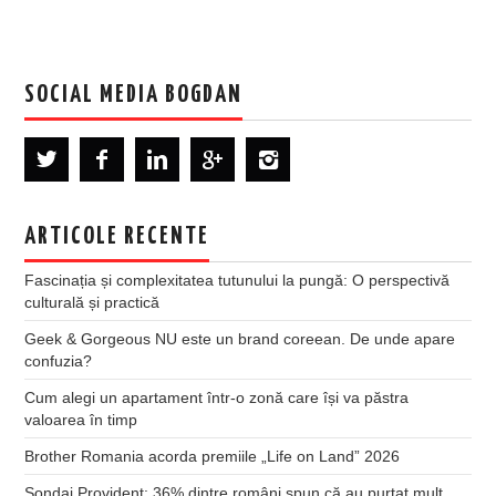
SOCIAL MEDIA BOGDAN
ARTICOLE RECENTE
Fascinația și complexitatea tutunului la pungă: O perspectivă
culturală și practică
Geek & Gorgeous NU este un brand coreean. De unde apare
confuzia?
Cum alegi un apartament într-o zonă care își va păstra
valoarea în timp
Brother Romania acorda premiile „Life on Land” 2026
Sondaj Provident: 36% dintre români spun că au purtat mult