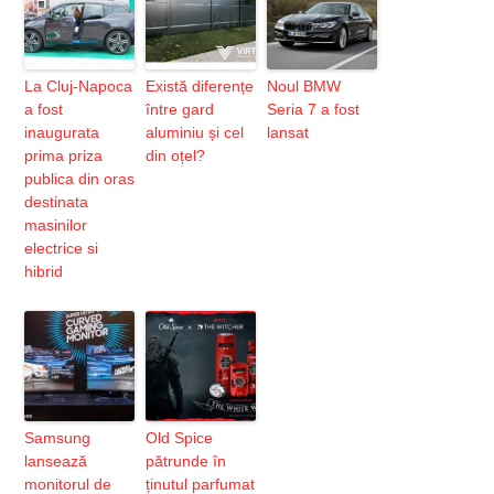
La Cluj-Napoca
Există diferențe
Noul BMW
a fost
între gard
Seria 7 a fost
inaugurata
aluminiu și cel
lansat
prima priza
din oțel?
publica din oras
destinata
masinilor
electrice si
hibrid
Samsung
Old Spice
lansează
pătrunde în
monitorul de
ținutul parfumat