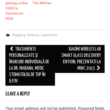
gaming curbat
The Witcher
CJG5 la
Gamescom
2018
blogging
,
Diverse
,
experiente
Post
TRATAMENTE
XIAOMI WIRELESS AR
navigation
PERSONALIZATE ȘI
SMART GLASS DISCOVERY
ÎNGRIJIRE INDIVIDUALĂ DE
EDITION, PREZENTATI LA
LA DR. MARANA, MEDIC
MWC 2023
STOMATOLOG DE TOP ÎN
ILFOV
LEAVE A REPLY
Your email address will not be published.
Required fields