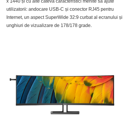
x 1440 și cu alte câteva caracteristici menite să ajute
utilizatorii: andocare USB-C și conector RJ45 pentru
Internet, un aspect SuperWide 32:9 curbat al ecranului și
unghiuri de vizualizare de 178/178 grade.