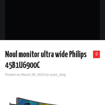
EVENIMENTE
TECH
BICICLETE
Noul monitor ultra wide Philips
0
45B1U6900C
Posted on
March 28, 2023
by
autor_blog