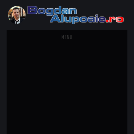
MENU
HOME
CONTACT
DESPRE BOGDAN ALUPOAIE
AUTOMOBILE
DRESS TO IMPRESS
TRAVEL