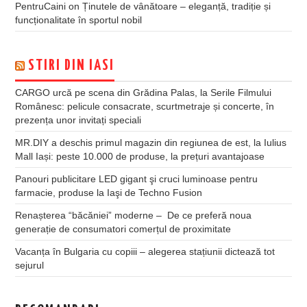
PentruCaini
on
Ținutele de vânătoare – eleganță, tradiție și
funcționalitate în sportul nobil
STIRI DIN IASI
CARGO urcă pe scena din Grădina Palas, la Serile Filmului
Românesc: pelicule consacrate, scurtmetraje și concerte, în
prezența unor invitați speciali
MR.DIY a deschis primul magazin din regiunea de est, la Iulius
Mall Iași: peste 10.000 de produse, la prețuri avantajoase
Panouri publicitare LED gigant şi cruci luminoase pentru
farmacie, produse la Iaşi de Techno Fusion
Renașterea “băcăniei” moderne – De ce preferă noua
generație de consumatori comerțul de proximitate
Vacanța în Bulgaria cu copiii – alegerea stațiunii dictează tot
sejurul