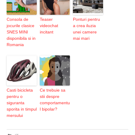
Consola de
Teaser
Ponturi pentru
jocurile clasice
videochat
a crea iluzia
SNES MINI
incitant
unei camere
disponibila si in
mai mari
Romania
Casti bicicleta
Ce trebuie sa
pentru o
stii despre
siguranta
comportamentu
sporita in timpul
l bipolar?
mersului