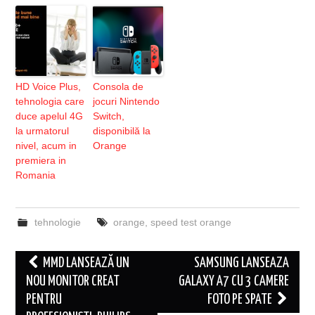
HD Voice Plus,
Consola de
tehnologia care
jocuri Nintendo
duce apelul 4G
Switch,
la urmatorul
disponibilă la
nivel, acum in
Orange
premiera in
Romania
tehnologie
orange
,
speed test orange
Post
MMD LANSEAZĂ UN
SAMSUNG LANSEAZA
navigation
NOU MONITOR CREAT
GALAXY A7 CU 3 CAMERE
PENTRU
FOTO PE SPATE