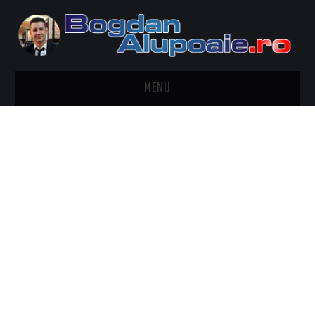
MENU
HOME
CONTACT
DESPRE BOGDAN ALUPOAIE
AUTOMOBILE
DRESS TO IMPRESS
TRAVEL