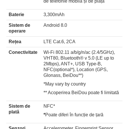
de telefonie mobilă și de piață
Baterie
3,300mAh
Sistem de
Android 8.0
operare
Re
ț
ea
LTE Cat.6, 2CA
Conectivi
tate
Wi-Fi 802.11 a/b/g/n/ac (2.4/5GHz),
VHT80, Bluetooth® v 5.0 (LE up to
2Mbps), ANT+, USB Type-B,
NFC(optional*), Location (GPS,
Glonass, BeiDou**)
*May vary by country
** Acoperirea BeiDou poate fi limitată
Sistem de
NFC*
plată
*
Poate diferi în funcție de țară
Senzori
Accelerometer, Fingerprint Sensor,