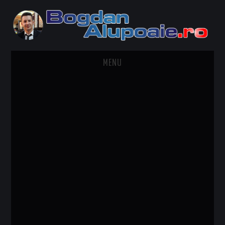
MENU
HOME
CONTACT
DESPRE BOGDAN ALUPOAIE
AUTOMOBILE
DRESS TO IMPRESS
TRAVEL