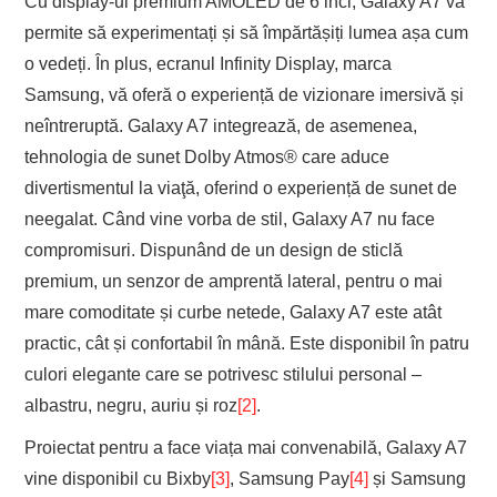
Cu display-ul premium AMOLED de 6 inci, Galaxy A7 vă
permite să experimentați și să împărtășiți lumea așa cum
o vedeți. În plus, ecranul Infinity Display, marca
Samsung, vă oferă o experiență de vizionare imersivă și
neîntreruptă. Galaxy A7 integrează, de asemenea,
tehnologia de sunet Dolby Atmos® care aduce
divertismentul la viaţă, oferind o experiență de sunet de
neegalat. Când vine vorba de stil, Galaxy A7 nu face
compromisuri. Dispunând de un design de sticlă
premium, un senzor de amprentă lateral, pentru o mai
mare comoditate și curbe netede, Galaxy A7 este atât
practic, cât și confortabil în mână. Este disponibil în patru
culori elegante care se potrivesc stilului personal –
albastru, negru, auriu și roz
[2]
.
Proiectat pentru a face viața mai convenabilă, Galaxy A7
vine disponibil cu Bixby
[3]
, Samsung Pay
[4]
și Samsung