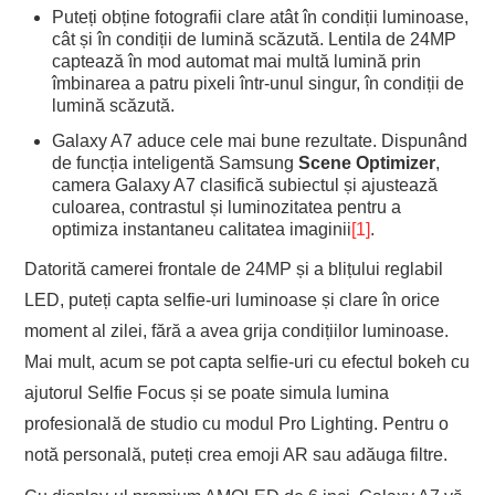
Puteți obține fotografii clare atât în condiții luminoase,
cât și în condiții de lumină scăzută. Lentila de 24MP
captează în mod automat mai multă lumină prin
îmbinarea a patru pixeli într-unul singur, în condiții de
lumină scăzută.
Galaxy A7 aduce cele mai bune rezultate. Dispunând
de funcția inteligentă Samsung
Scene Optimizer
,
camera Galaxy A7 clasifică subiectul și ajustează
culoarea, contrastul și luminozitatea pentru a
optimiza instantaneu calitatea imaginii
[1]
.
Datorită camerei frontale de 24MP și a blițului reglabil
LED, puteți capta selfie-uri luminoase și clare în orice
moment al zilei, fără a avea grija condițiilor luminoase.
Mai mult, acum se pot capta selfie-uri cu efectul bokeh cu
ajutorul Selfie Focus și se poate simula lumina
profesională de studio cu modul Pro Lighting. Pentru o
notă personală, puteți crea emoji AR sau adăuga filtre.