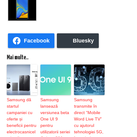
Facebook
Bluesky
Mai multe..
Samsung dă
Samsung
Samsung
startul
lansează
transmite în
campaniei cu
versiunea beta
direct “Mobile
oferte și
One UI 9
Word Live TV”
beneficii pentru
pentru
cu ajutorul
electrocasnicel
utilizatorii seriei
tehnologiei 5G,