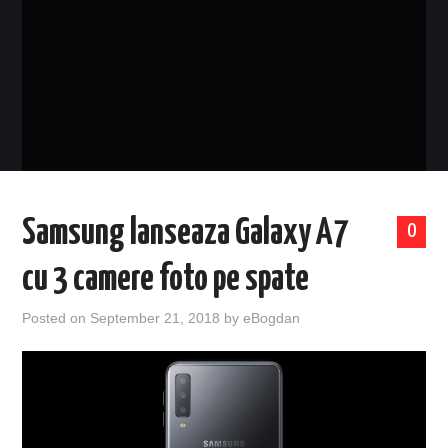
EVENIMENTE
TECH
BICICLETE
Samsung lanseaza Galaxy A7
0
cu 3 camere foto pe spate
Posted on
September 21, 2018
by
eBogdan