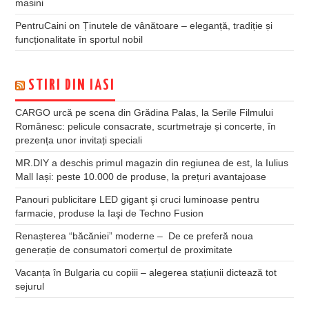
masini
PentruCaini
on
Ținutele de vânătoare – eleganță, tradiție și
funcționalitate în sportul nobil
STIRI DIN IASI
CARGO urcă pe scena din Grădina Palas, la Serile Filmului
Românesc: pelicule consacrate, scurtmetraje și concerte, în
prezența unor invitați speciali
MR.DIY a deschis primul magazin din regiunea de est, la Iulius
Mall Iași: peste 10.000 de produse, la prețuri avantajoase
Panouri publicitare LED gigant şi cruci luminoase pentru
farmacie, produse la Iaşi de Techno Fusion
Renașterea “băcăniei” moderne – De ce preferă noua
generație de consumatori comerțul de proximitate
Vacanța în Bulgaria cu copiii – alegerea stațiunii dictează tot
sejurul