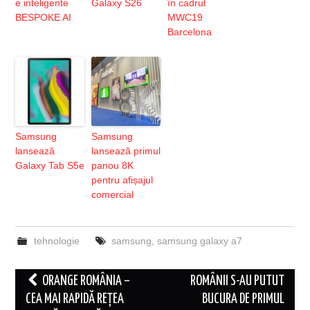
e inteligente
Galaxy S26
în cadrul
BESPOKE AI
MWC19
Barcelona
Samsung
Samsung
lansează
lansează primul
Galaxy Tab S5e
panou 8K
pentru afișajul
comercial
tehnologie
samsung
,
samsung galaxy a7
Post
ORANGE ROMÂNIA –
ROMÂNII S-AU PUTUT
navigation
CEA MAI RAPIDĂ REȚEA
BUCURA DE PRIMUL