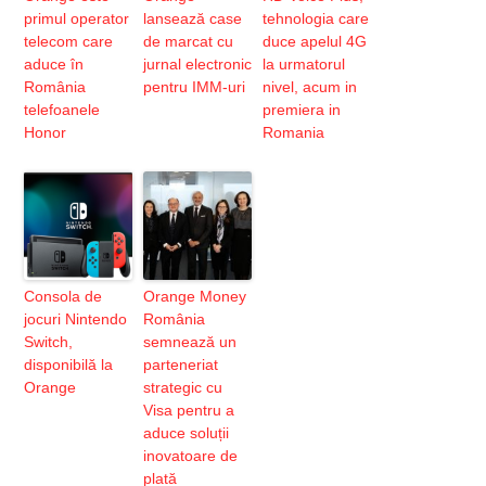
primul operator
lansează case
tehnologia care
telecom care
de marcat cu
duce apelul 4G
aduce în
jurnal electronic
la urmatorul
România
pentru IMM-uri
nivel, acum in
telefoanele
premiera in
Honor
Romania
Consola de
Orange Money
jocuri Nintendo
România
Switch,
semnează un
disponibilă la
parteneriat
Orange
strategic cu
Visa pentru a
aduce soluții
inovatoare de
plată