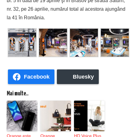
bl. 5 în data de 19 aprilie şi în Brasov pe strada Saturn,
nr. 32, pe 26 aprilie, numărul total al acestora ajungând
la 41 în România.
Facebook
Bluesky
Mai multe..
Orange este
Orange
HD Voice Plus,