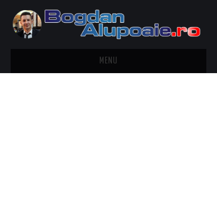
MENU
HOME
CONTACT
DESPRE BOGDAN ALUPOAIE
AUTOMOBILE
DRESS TO IMPRESS
TRAVEL