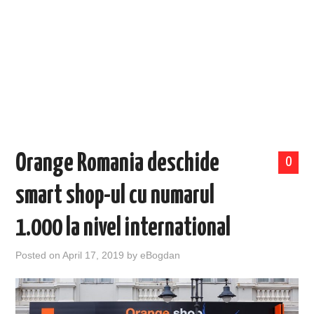
EVENIMENTE
TECH
BICICLETE
Orange Romania deschide
0
smart shop-ul cu numarul
1.000 la nivel international
Posted on
April 17, 2019
by
eBogdan