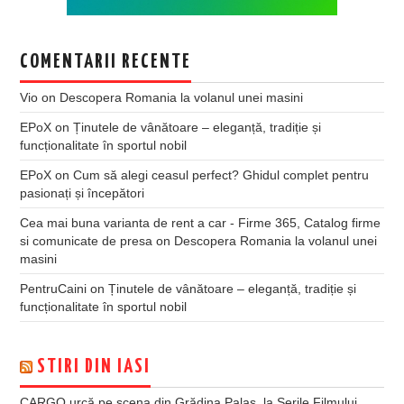
COMENTARII RECENTE
Vio
on
Descopera Romania la volanul unei masini
EPoX
on
Ținutele de vânătoare – eleganță, tradiție și
funcționalitate în sportul nobil
EPoX
on
Cum să alegi ceasul perfect? Ghidul complet pentru
pasionați și începători
Cea mai buna varianta de rent a car - Firme 365, Catalog firme
si comunicate de presa
on
Descopera Romania la volanul unei
masini
PentruCaini
on
Ținutele de vânătoare – eleganță, tradiție și
funcționalitate în sportul nobil
STIRI DIN IASI
CARGO urcă pe scena din Grădina Palas, la Serile Filmului