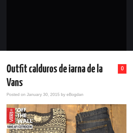
EVENIMENTE
TECH
BICICLETE
Outfit calduros de iarna de la
0
Vans
Posted on
January 30, 2015
by
eBogdan