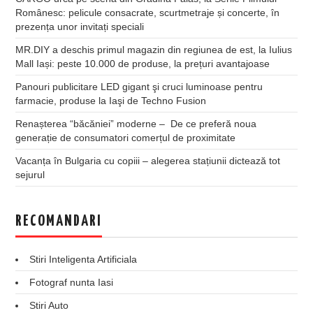
Românesc: pelicule consacrate, scurtmetraje și concerte, în
prezența unor invitați speciali
MR.DIY a deschis primul magazin din regiunea de est, la Iulius
Mall Iași: peste 10.000 de produse, la prețuri avantajoase
Panouri publicitare LED gigant şi cruci luminoase pentru
farmacie, produse la Iaşi de Techno Fusion
Renașterea “băcăniei” moderne – De ce preferă noua
generație de consumatori comerțul de proximitate
Vacanța în Bulgaria cu copiii – alegerea stațiunii dictează tot
sejurul
RECOMANDARI
Stiri Inteligenta Artificiala
Fotograf nunta Iasi
Stiri Auto