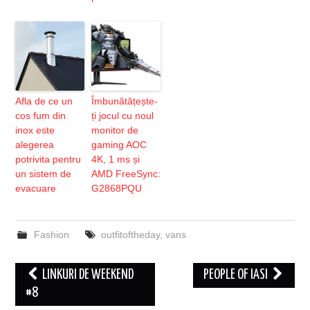
Afla de ce un
Îmbunătățește-
cos fum din
ți jocul cu noul
inox este
monitor de
alegerea
gaming AOC
potrivita pentru
4K, 1 ms și
un sistem de
AMD FreeSync:
evacuare
G2868PQU
Fashion
outfitoftheday
,
vans
Post
LINKURI DE WEEKEND
PEOPLE OF IASI
navigation
#8