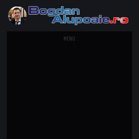
MENU
HOME
CONTACT
DESPRE BOGDAN ALUPOAIE
AUTOMOBILE
DRESS TO IMPRESS
TRAVEL