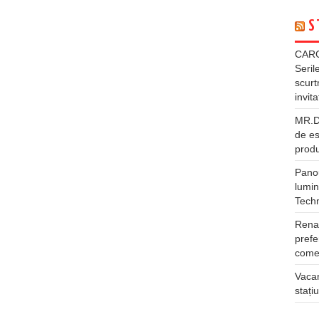
S
CARG
Seril
scurt
invita
MR.DI
de es
produ
Panou
lumin
Tech
Rena
prefe
comer
Vacan
stați