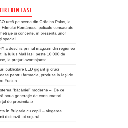
TIRI DIN IASI
O urcă pe scena din Grădina Palas, la
e Filmului Românesc: pelicule consacrate,
metraje și concerte, în prezența unor
ți speciali
Y a deschis primul magazin din regiunea
t, la Iulius Mall Iași: peste 10.000 de
se, la prețuri avantajoase
ri publicitare LED gigant şi cruci
oase pentru farmacie, produse la Iaşi de
no Fusion
șterea “băcăniei” moderne – De ce
ră noua generație de consumatori
țul de proximitate
ța în Bulgaria cu copiii – alegerea
unii dictează tot sejurul