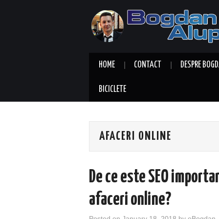
HOME
CONTACT
DESPRE BOGD
BICICLETE
AFACERI ONLINE
De ce este SEO importa
afaceri online?
Posted on
January 18, 2018
by
eBogdan