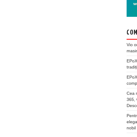
COM
Vio
o
masi
EPo
tradiț
EPo
compl
Cea m
365, 
Desco
Pentr
elega
nobil