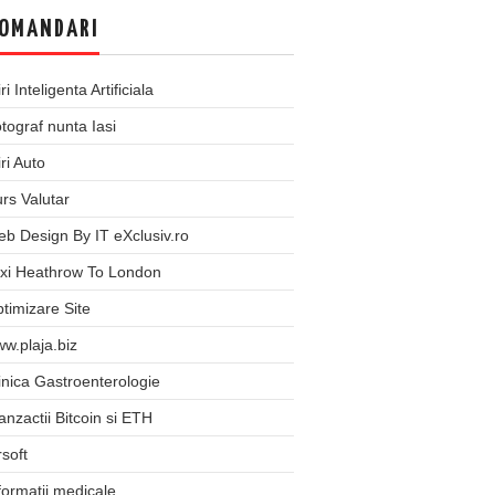
OMANDARI
iri Inteligenta Artificiala
tograf nunta Iasi
iri Auto
rs Valutar
b Design By IT eXclusiv.ro
xi Heathrow To London
timizare Site
w.plaja.biz
inica Gastroenterologie
anzactii Bitcoin si ETH
rsoft
formatii medicale