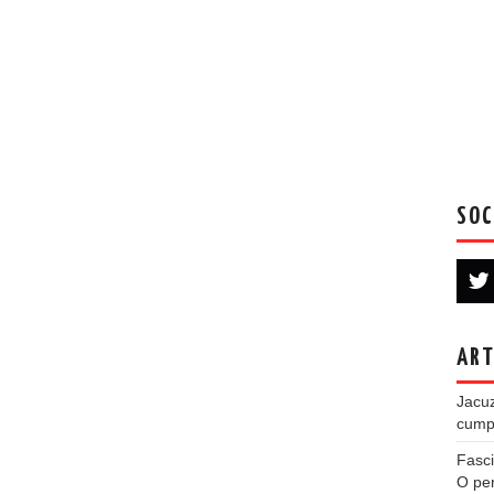
SOC
ART
Jacuz
cumpe
Fasci
O per