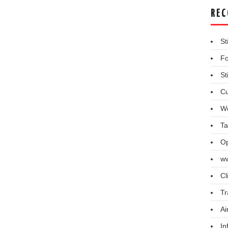
REC
St
Fo
St
Cu
We
Ta
Op
ww
Cl
Tr
Ai
In