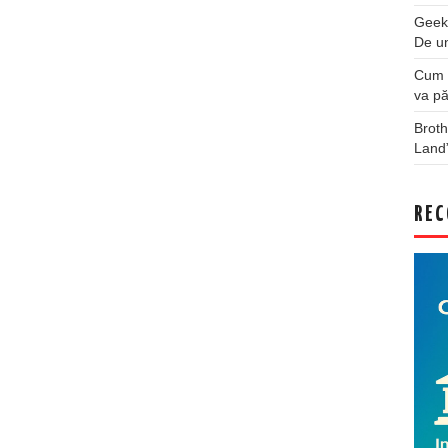
Geek
De u
Cum a
va pă
Broth
Land
REC