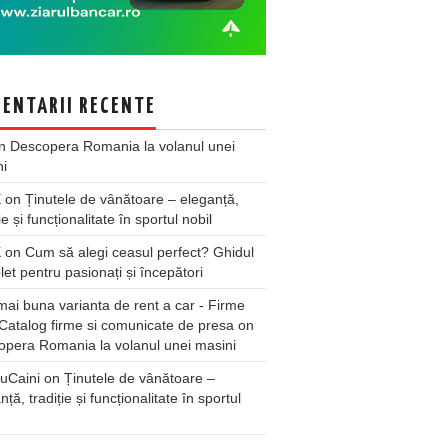
ENTARII RECENTE
n
Descopera Romania la volanul unei
ni
X
on
Ținutele de vânătoare – eleganță,
ie și funcționalitate în sportul nobil
X
on
Cum să alegi ceasul perfect? Ghidul
et pentru pasionați și începători
ai buna varianta de rent a car - Firme
Catalog firme si comunicate de presa
on
pera Romania la volanul unei masini
uCaini
on
Ținutele de vânătoare –
nță, tradiție și funcționalitate în sportul