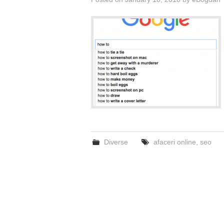
Diverse
afaceri online
,
seo