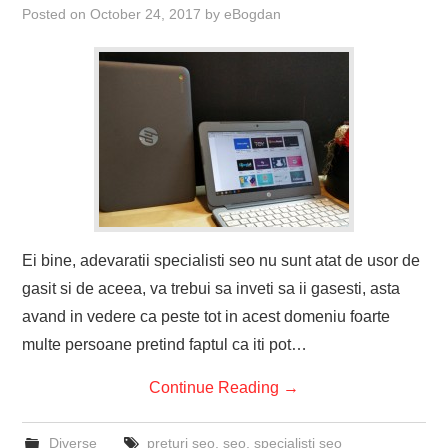
Posted on
October 24, 2017
by
eBogdan
Ei bine, adevaratii specialisti seo nu sunt atat de usor de
gasit si de aceea, va trebui sa inveti sa ii gasesti, asta
avand in vedere ca peste tot in acest domeniu foarte
multe persoane pretind faptul ca iti pot…
Continue Reading
→
Diverse
preturi seo
,
seo
,
specialisti seo