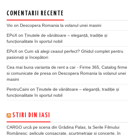
COMENTARII RECENTE
Vio
on
Descopera Romania la volanul unei masini
EPoX
on
Ținutele de vânătoare – eleganță, tradiție și
funcționalitate în sportul nobil
EPoX
on
Cum să alegi ceasul perfect? Ghidul complet pentru
pasionați și începători
Cea mai buna varianta de rent a car - Firme 365, Catalog firme
si comunicate de presa
on
Descopera Romania la volanul unei
masini
PentruCaini
on
Ținutele de vânătoare – eleganță, tradiție și
funcționalitate în sportul nobil
STIRI DIN IASI
CARGO urcă pe scena din Grădina Palas, la Serile Filmului
Românesc: pelicule consacrate, scurtmetraje și concerte, în