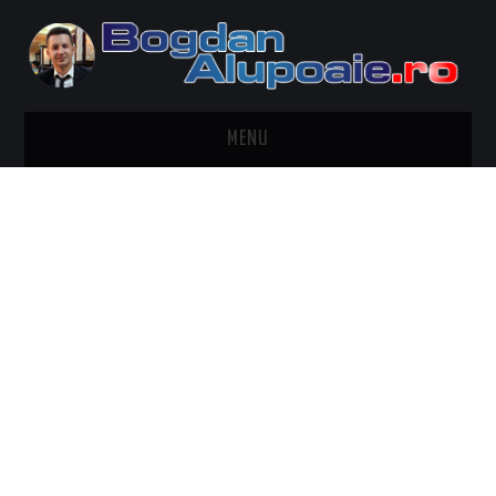
MENU
HOME
CONTACT
DESPRE BOGDAN ALUPOAIE
AUTOMOBILE
DRESS TO IMPRESS
TRAVEL