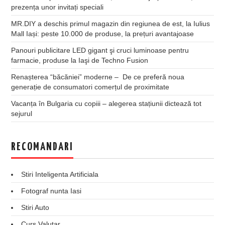
prezența unor invitați speciali
MR.DIY a deschis primul magazin din regiunea de est, la Iulius
Mall Iași: peste 10.000 de produse, la prețuri avantajoase
Panouri publicitare LED gigant şi cruci luminoase pentru
farmacie, produse la Iaşi de Techno Fusion
Renașterea “băcăniei” moderne – De ce preferă noua
generație de consumatori comerțul de proximitate
Vacanța în Bulgaria cu copiii – alegerea stațiunii dictează tot
sejurul
RECOMANDARI
Stiri Inteligenta Artificiala
Fotograf nunta Iasi
Stiri Auto
Curs Valutar