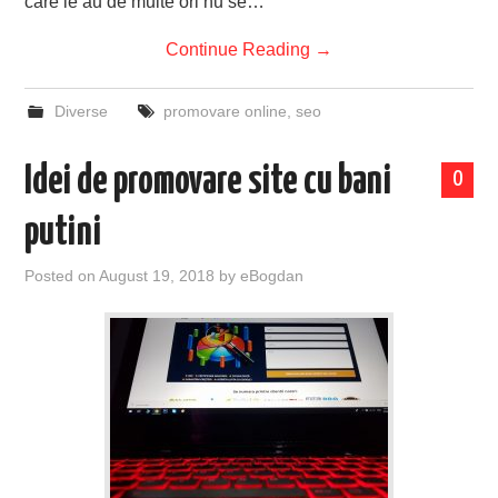
care le au de multe ori nu se…
Continue Reading
→
Diverse
promovare online
,
seo
Idei de promovare site cu bani
0
putini
Posted on
August 19, 2018
by
eBogdan