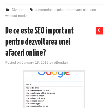
Diverse
advertoriale platite
,
promovare site
,
seo
,
whitead media
De ce este SEO important
0
pentru dezvoltarea unei
afaceri online?
Posted on
January 18, 2018
by
eBogdan