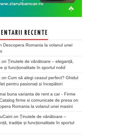
ENTARII RECENTE
n
Descopera Romania la volanul unei
ni
X
on
Ținutele de vânătoare – eleganță,
ie și funcționalitate în sportul nobil
X
on
Cum să alegi ceasul perfect? Ghidul
et pentru pasionați și începători
ai buna varianta de rent a car - Firme
Catalog firme si comunicate de presa
on
pera Romania la volanul unei masini
uCaini
on
Ținutele de vânătoare –
nță, tradiție și funcționalitate în sportul