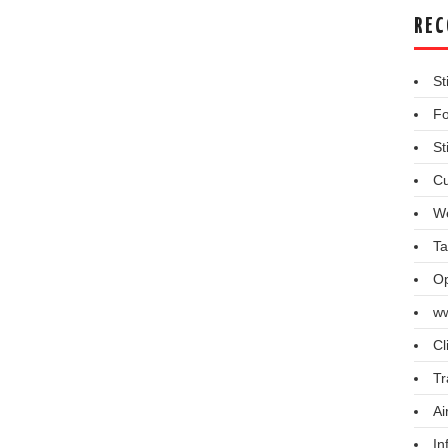
REC
St
Fo
St
Cu
We
Ta
Op
ww
Cl
Tr
Ai
In