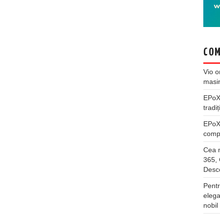
COM
Vio
o
masi
EPo
tradiț
EPo
compl
Cea m
365, 
Desco
Pentr
elega
nobil