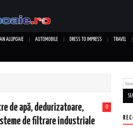
AN ALUPOAIE
AUTOMOBILE
DRESS TO IMPRESS
TRAVEL
Sear
for:
tre de apă, dedurizatoare,
0
REC
isteme de filtrare industriale