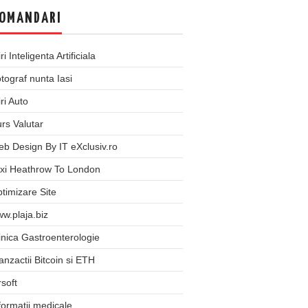
OMANDARI
iri Inteligenta Artificiala
tograf nunta Iasi
iri Auto
rs Valutar
b Design By IT eXclusiv.ro
xi Heathrow To London
timizare Site
w.plaja.biz
inica Gastroenterologie
anzactii Bitcoin si ETH
rsoft
formatii medicale