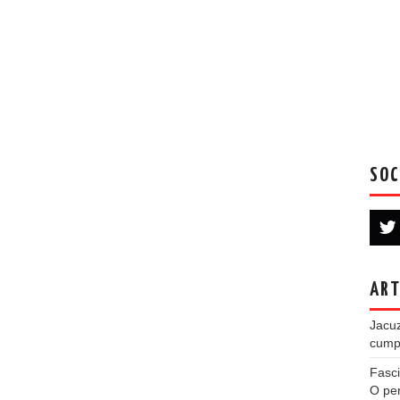
SOC
ART
Jacuz
cumpe
Fasci
O per