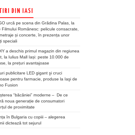
TIRI DIN IASI
O urcă pe scena din Grădina Palas, la
e Filmului Românesc: pelicule consacrate,
metraje și concerte, în prezența unor
ți speciali
Y a deschis primul magazin din regiunea
t, la Iulius Mall Iași: peste 10.000 de
se, la prețuri avantajoase
ri publicitare LED gigant şi cruci
oase pentru farmacie, produse la Iaşi de
no Fusion
șterea “băcăniei” moderne – De ce
ră noua generație de consumatori
țul de proximitate
ța în Bulgaria cu copiii – alegerea
unii dictează tot sejurul