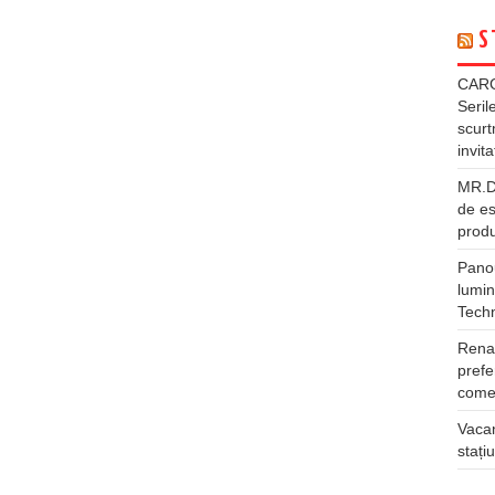
S
CARG
Seril
scurt
invita
MR.DI
de es
produ
Panou
lumin
Tech
Rena
prefe
comer
Vacan
stați