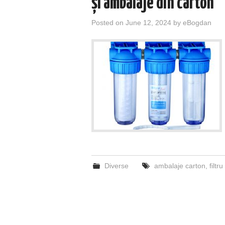
și ambalaje din carton
Posted on
June 12, 2024
by
eBogdan
Diverse
ambalaje carton
,
filtr