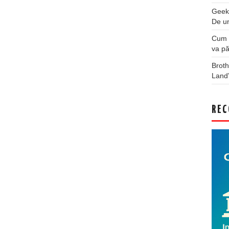
Geek
De u
Cum a
va pă
Broth
Land
REC