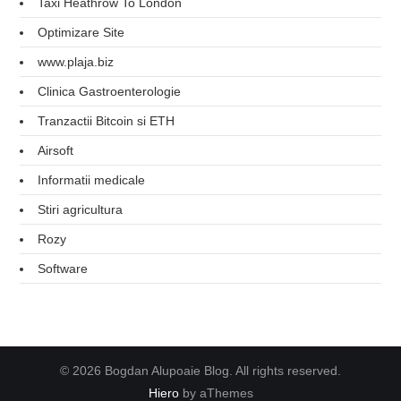
Taxi Heathrow To London
Optimizare Site
www.plaja.biz
Clinica Gastroenterologie
Tranzactii Bitcoin si ETH
Airsoft
Informatii medicale
Stiri agricultura
Rozy
Software
© 2026 Bogdan Alupoaie Blog. All rights reserved.
Hiero
by aThemes