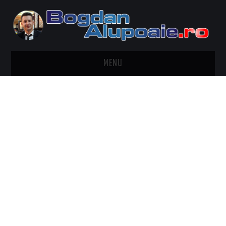
MENU
HOME
CONTACT
DESPRE BOGDAN ALUPOAIE
AUTOMOBILE
DRESS TO IMPRESS
TRAVEL