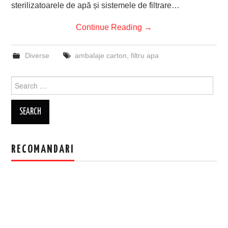
sterilizatoarele de apă și sistemele de filtrare…
Continue Reading
→
Diverse
ambalaje carton
,
filtru apa
Search
for:
RECOMANDARI