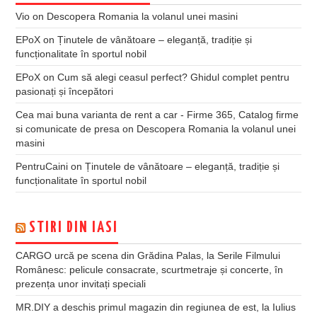
Vio
on
Descopera Romania la volanul unei masini
EPoX
on
Ținutele de vânătoare – eleganță, tradiție și
funcționalitate în sportul nobil
EPoX
on
Cum să alegi ceasul perfect? Ghidul complet pentru
pasionați și începători
Cea mai buna varianta de rent a car - Firme 365, Catalog firme
si comunicate de presa
on
Descopera Romania la volanul unei
masini
PentruCaini
on
Ținutele de vânătoare – eleganță, tradiție și
funcționalitate în sportul nobil
STIRI DIN IASI
CARGO urcă pe scena din Grădina Palas, la Serile Filmului
Românesc: pelicule consacrate, scurtmetraje și concerte, în
prezența unor invitați speciali
MR.DIY a deschis primul magazin din regiunea de est, la Iulius