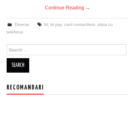
Continue Reading
→
Diverse
bt
,
bt pay
,
card contactless
,
plata cu
telefonul
Search
for:
RECOMANDARI