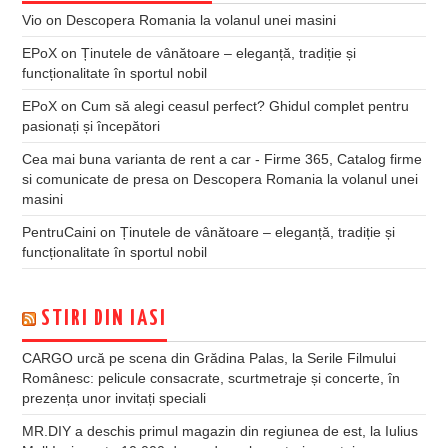
Vio
on
Descopera Romania la volanul unei masini
EPoX
on
Ținutele de vânătoare – eleganță, tradiție și
funcționalitate în sportul nobil
EPoX
on
Cum să alegi ceasul perfect? Ghidul complet pentru
pasionați și începători
Cea mai buna varianta de rent a car - Firme 365, Catalog firme
si comunicate de presa
on
Descopera Romania la volanul unei
masini
PentruCaini
on
Ținutele de vânătoare – eleganță, tradiție și
funcționalitate în sportul nobil
STIRI DIN IASI
CARGO urcă pe scena din Grădina Palas, la Serile Filmului
Românesc: pelicule consacrate, scurtmetraje și concerte, în
prezența unor invitați speciali
MR.DIY a deschis primul magazin din regiunea de est, la Iulius