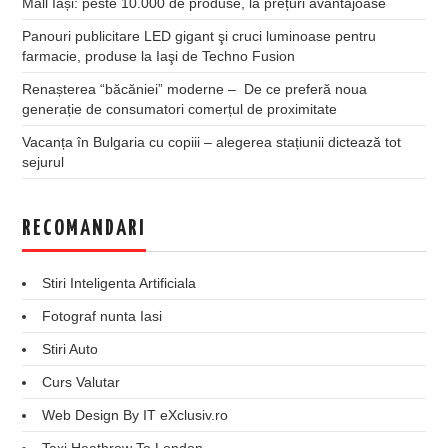
Mall Iași: peste 10.000 de produse, la prețuri avantajoase
Panouri publicitare LED gigant şi cruci luminoase pentru
farmacie, produse la Iaşi de Techno Fusion
Renașterea “băcăniei” moderne – De ce preferă noua
generație de consumatori comerțul de proximitate
Vacanța în Bulgaria cu copiii – alegerea stațiunii dictează tot
sejurul
RECOMANDARI
Stiri Inteligenta Artificiala
Fotograf nunta Iasi
Stiri Auto
Curs Valutar
Web Design By IT eXclusiv.ro
Taxi Heathrow To London