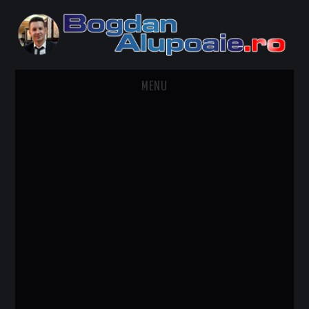
MENU
HOME
CONTACT
DESPRE BOGDAN ALUPOAIE
AUTOMOBILE
DRESS TO IMPRESS
TRAVEL