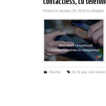
contactless, cu telefon
Posted on
January 29, 2018
by
eBogdan
Diverse
bt
,
bt pay
,
card contac