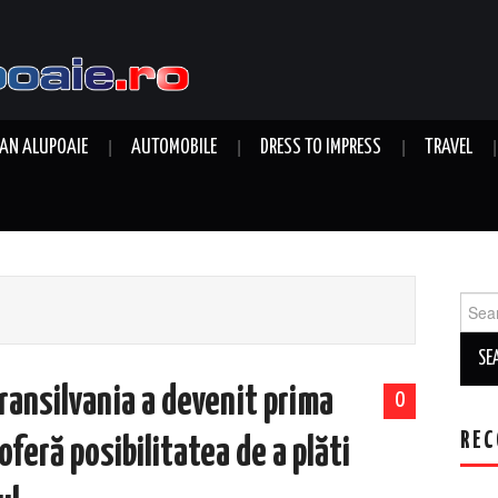
AN ALUPOAIE
AUTOMOBILE
DRESS TO IMPRESS
TRAVEL
Sear
for:
ransilvania a devenit prima
0
REC
feră posibilitatea de a plăti