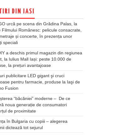
TIRI DIN IASI
O urcă pe scena din Grădina Palas, la
e Filmului Românesc: pelicule consacrate,
metraje și concerte, în prezența unor
ți speciali
Y a deschis primul magazin din regiunea
t, la Iulius Mall Iași: peste 10.000 de
se, la prețuri avantajoase
ri publicitare LED gigant şi cruci
oase pentru farmacie, produse la Iaşi de
no Fusion
șterea “băcăniei” moderne – De ce
ră noua generație de consumatori
țul de proximitate
ța în Bulgaria cu copiii – alegerea
unii dictează tot sejurul