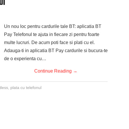
ul
Un nou loc pentru cardurile tale BT: aplicatia BT
Pay Telefonul te ajuta in fiecare zi pentru foarte
multe lucruri. De acum poti face si plati cu el.
Adauga-ti in aplicatia BT Pay cardurile si bucura-te
de o experienta cu…
Continue Reading
→
tless
,
plata cu telefonul