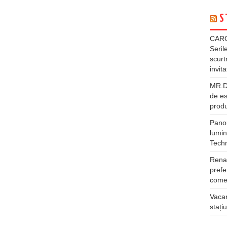
S
CARG
Seril
scurt
invita
MR.DI
de es
produ
Panou
lumin
Tech
Rena
prefe
comer
Vacan
stați