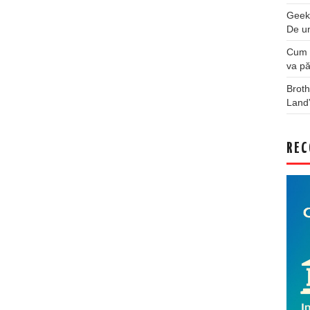
Geek
De u
Cum a
va pă
Broth
Land
REC