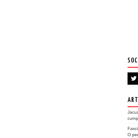
SOC
ART
Jacuz
cumpe
Fasci
O per