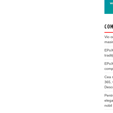
COM
Vio
o
masi
EPo
tradiț
EPo
compl
Cea m
365, 
Desco
Pentr
elega
nobil