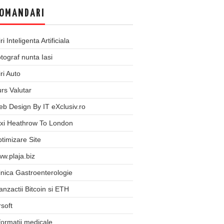
OMANDARI
iri Inteligenta Artificiala
tograf nunta Iasi
iri Auto
rs Valutar
b Design By IT eXclusiv.ro
xi Heathrow To London
timizare Site
w.plaja.biz
inica Gastroenterologie
anzactii Bitcoin si ETH
rsoft
formatii medicale