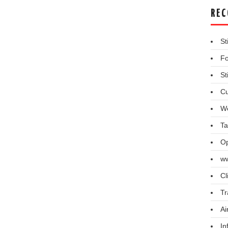
REC
St
Fo
St
Cu
We
Ta
Op
ww
Cl
Tr
Ai
In