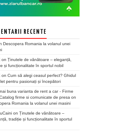
ENTARII RECENTE
n
Descopera Romania la volanul unei
ni
X
on
Ținutele de vânătoare – eleganță,
ie și funcționalitate în sportul nobil
X
on
Cum să alegi ceasul perfect? Ghidul
et pentru pasionați și începători
ai buna varianta de rent a car - Firme
Catalog firme si comunicate de presa
on
pera Romania la volanul unei masini
uCaini
on
Ținutele de vânătoare –
nță, tradiție și funcționalitate în sportul