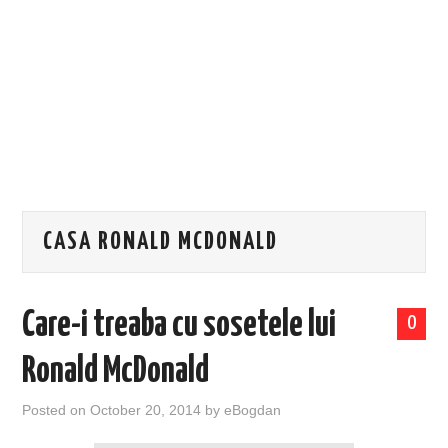
EVENIMENTE
TECH
BICICLETE
CASA RONALD MCDONALD
Care-i treaba cu sosetele lui
0
Ronald McDonald
Posted on
October 20, 2014
by
eBogdan