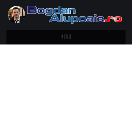
MENU
HOME
CONTACT
DESPRE BOGDAN ALUPOAIE
AUTOMOBILE
DRESS TO IMPRESS
TRAVEL