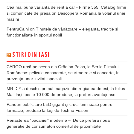
Cea mai buna varianta de rent a car - Firme 365, Catalog firme
si comunicate de presa
on
Descopera Romania la volanul unei
masini
PentruCaini
on
Ținutele de vânătoare – eleganță, tradiție și
funcționalitate în sportul nobil
STIRI DIN IASI
CARGO urcă pe scena din Grădina Palas, la Serile Filmului
Românesc: pelicule consacrate, scurtmetraje și concerte, în
prezența unor invitați speciali
MR.DIY a deschis primul magazin din regiunea de est, la Iulius
Mall Iași: peste 10.000 de produse, la prețuri avantajoase
Panouri publicitare LED gigant şi cruci luminoase pentru
farmacie, produse la Iaşi de Techno Fusion
Renașterea “băcăniei” moderne – De ce preferă noua
generație de consumatori comerțul de proximitate