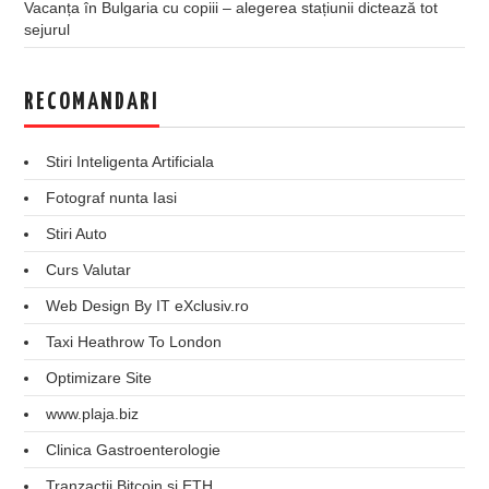
Vacanța în Bulgaria cu copiii – alegerea stațiunii dictează tot
sejurul
RECOMANDARI
Stiri Inteligenta Artificiala
Fotograf nunta Iasi
Stiri Auto
Curs Valutar
Web Design By IT eXclusiv.ro
Taxi Heathrow To London
Optimizare Site
www.plaja.biz
Clinica Gastroenterologie
Tranzactii Bitcoin si ETH