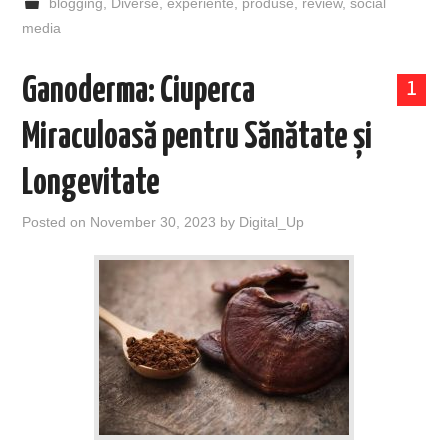
blogging
,
Diverse
,
experiente
,
produse
,
review
,
social
media
Ganoderma: Ciuperca
1
Miraculoasă pentru Sănătate și
Longevitate
Posted on
November 30, 2023
by
Digital_Up