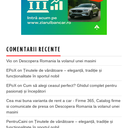
COMENTARII RECENTE
Vio
on
Descopera Romania la volanul unei masini
EPoX
on
Ținutele de vânătoare – eleganță, tradiție și
funcționalitate în sportul nobil
EPoX
on
Cum să alegi ceasul perfect? Ghidul complet pentru
pasionați și începători
Cea mai buna varianta de rent a car - Firme 365, Catalog firme
si comunicate de presa
on
Descopera Romania la volanul unei
masini
PentruCaini
on
Ținutele de vânătoare – eleganță, tradiție și
funcționalitate în sportul nobil