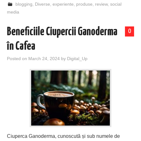
blogging
,
Diverse
,
experiente
,
produse
,
review
,
social
media
Beneficiile Ciupercii Ganoderma
0
în Cafea
Posted on
March 24, 2024
by
Digital_Up
Ciuperca Ganoderma, cunoscută și sub numele de