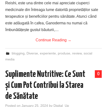
Reishi, este una dintre cele mai apreciate ciuperci
medicinale din întreaga lume datorită proprietăților sale
terapeutice și beneficiilor pentru sănătate. Atunci când
este adăugată în cafea, Ganoderma nu numai că
îmbunătățește gustul băuturii,…
Continue Reading
→
blogging
,
Diverse
,
experiente
,
produse
,
review
,
social
media
Suplimente Nutritive: Ce Sunt
0
și Cum Pot Contribui la Starea
de Sănătate
Posted on
January 25, 2024
by
Digital_Up