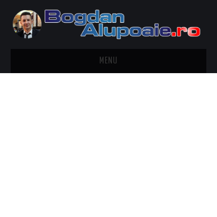
MENU
HOME
CONTACT
DESPRE BOGDAN ALUPOAIE
AUTOMOBILE
DRESS TO IMPRESS
TRAVEL