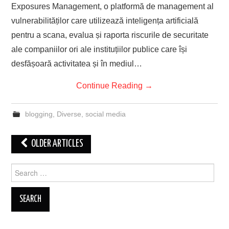
Exposures Management, o platformă de management al
vulnerabilităților care utilizează inteligența artificială
pentru a scana, evalua și raporta riscurile de securitate
ale companiilor ori ale instituțiilor publice care își
desfășoară activitatea și în mediul…
Continue Reading
→
blogging
,
Diverse
,
social media
Post
OLDER ARTICLES
navigation
Search
for: