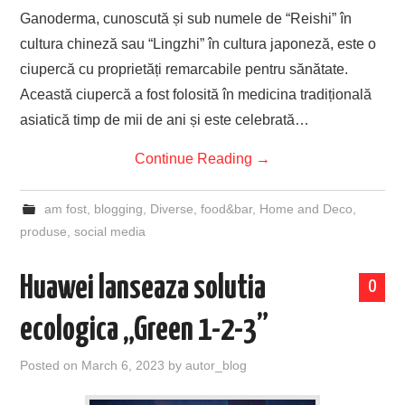
Ganoderma, cunoscută și sub numele de “Reishi” în
cultura chineză sau “Lingzhi” în cultura japoneză, este o
ciupercă cu proprietăți remarcabile pentru sănătate.
Această ciupercă a fost folosită în medicina tradițională
asiatică timp de mii de ani și este celebrată…
Continue Reading
→
am fost
,
blogging
,
Diverse
,
food&bar
,
Home and Deco
,
produse
,
social media
Huawei lanseaza solutia
0
ecologica „Green 1-2-3”
Posted on
March 6, 2023
by
autor_blog