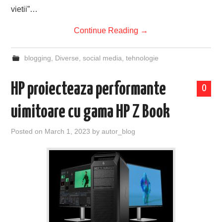
vietii”…
Continue Reading
→
blogging
,
Diverse
,
social media
,
tehnologie
HP proiecteaza performante
0
uimitoare cu gama HP Z Book
Posted on
March 1, 2023
by
autor_blog