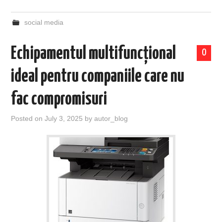
social media
Echipamentul multifuncțional
0
ideal pentru companiile care nu
fac compromisuri
Posted on
July 3, 2025
by
autor_blog