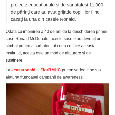
proiecte educaționale și de sanatateși 11,000
de părinți care au avut grijade copiii lor fiind
cazați la una din casele Ronald.
Odata cu impinirea a 40 de ani de la deschiderea primei
case Ronald McDonald, aceste sosete au devenit un
simbol pentru a sarbatori tot ceea ce face aceasta
institutie, acesta este un mod de alaturare si de
sustinere.
La
‪#‎casaronald
‬ si ‪
#‎forRMHC
‬ putem vedea cine s-a
alaturat frumoasei campanii de awareness.