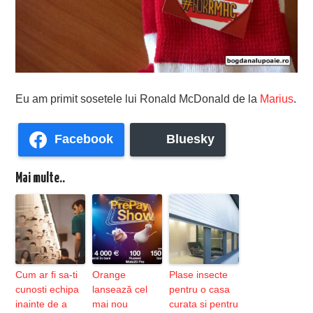
Eu am primit sosetele lui Ronald McDonald de la
Marius
.
Facebook
Bluesky
Mai multe..
Cum ar fi sa-ti
Orange
Plase insecte
cunosti echipa
lansează cel
pentru o casa
inainte de a
mai nou
curata si pentru