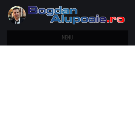
MENU
HOME
CONTACT
DESPRE BOGDAN ALUPOAIE
AUTOMOBILE
DRESS TO IMPRESS
TRAVEL