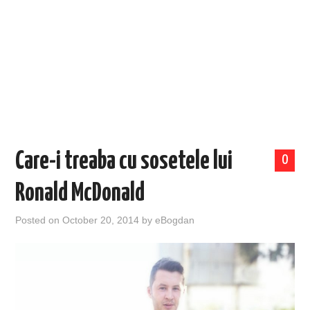
EVENIMENTE
TECH
BICICLETE
Care-i treaba cu sosetele lui
0
Ronald McDonald
Posted on
October 20, 2014
by
eBogdan