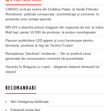
CARGO urcă pe scena din Grădina Palas, la Serile Filmului
Românesc: pelicule consacrate, scurtmetraje și concerte, în
prezența unor invitați speciali
MR.DIY a deschis primul magazin din regiunea de est, la Iulius
Mall Iași: peste 10.000 de produse, la prețuri avantajoase
Panouri publicitare LED gigant şi cruci luminoase pentru
farmacie, produse la Iaşi de Techno Fusion
Renașterea “băcăniei” moderne – De ce preferă noua
generație de consumatori comerțul de proximitate
Vacanța în Bulgaria cu copiii – alegerea stațiunii dictează tot
sejurul
RECOMANDARI
Stiri Inteligenta Artificiala
Fotograf nunta Iasi