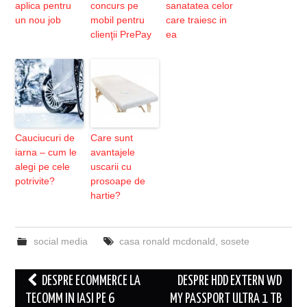
aplica pentru
concurs pe
sanatatea celor
un nou job
mobil pentru
care traiesc in
clienţii PrePay
ea
Cauciucuri de
Care sunt
iarna – cum le
avantajele
alegi pe cele
uscarii cu
potrivite?
prosoape de
hartie?
social media
casa ronald mcdonald
,
sosete
Post
DESPRE ECOMMERCE LA
DESPRE HDD EXTERN WD
navigation
TECOMM IN IASI PE 6
MY PASSPORT ULTRA 1 TB