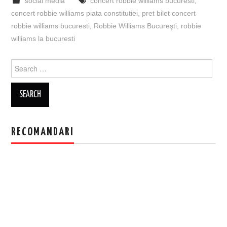
social media
concert robbie williams bucuresti
,
concert robbie williams piata constitutiei
,
pret bilet concert
robbie williams bucuresti
,
Robbie Williams Bucureşti
,
robbie
williams la bucuresti
Search
for:
RECOMANDARI