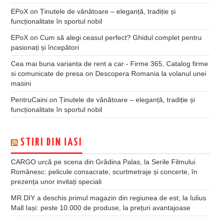
EPoX
on
Ținutele de vânătoare – eleganță, tradiție și
funcționalitate în sportul nobil
EPoX
on
Cum să alegi ceasul perfect? Ghidul complet pentru
pasionați și începători
Cea mai buna varianta de rent a car - Firme 365, Catalog firme
si comunicate de presa
on
Descopera Romania la volanul unei
masini
PentruCaini
on
Ținutele de vânătoare – eleganță, tradiție și
funcționalitate în sportul nobil
STIRI DIN IASI
CARGO urcă pe scena din Grădina Palas, la Serile Filmului
Românesc: pelicule consacrate, scurtmetraje și concerte, în
prezența unor invitați speciali
MR.DIY a deschis primul magazin din regiunea de est, la Iulius
Mall Iași: peste 10.000 de produse, la prețuri avantajoase