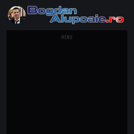
MENU
HOME
CONTACT
DESPRE BOGDAN ALUPOAIE
AUTOMOBILE
DRESS TO IMPRESS
TRAVEL