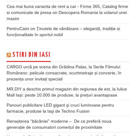
Cea mai buna varianta de rent a car - Firme 365, Catalog firme
si comunicate de presa
on
Descopera Romania la volanul unei
masini
PentruCaini
on
Ținutele de vânătoare – eleganță, tradiție și
funcționalitate în sportul nobil
STIRI DIN IASI
CARGO urcă pe scena din Grădina Palas, la Serile Filmului
Românesc: pelicule consacrate, scurtmetraje și concerte, în
prezența unor invitați speciali
MR.DIY a deschis primul magazin din regiunea de est, la Iulius
Mall Iași: peste 10.000 de produse, la prețuri avantajoase
Panouri publicitare LED gigant şi cruci luminoase pentru
farmacie, produse la Iaşi de Techno Fusion
Renașterea “băcăniei” moderne – De ce preferă noua
generație de consumatori comerțul de proximitate