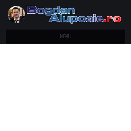
MENU
HOME
CONTACT
DESPRE BOGDAN ALUPOAIE
AUTOMOBILE
DRESS TO IMPRESS
TRAVEL