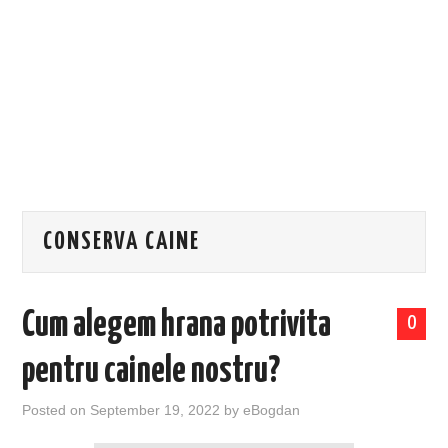
EVENIMENTE
TECH
BICICLETE
CONSERVA CAINE
Cum alegem hrana potrivita
0
pentru cainele nostru?
Posted on
September 19, 2022
by
eBogdan