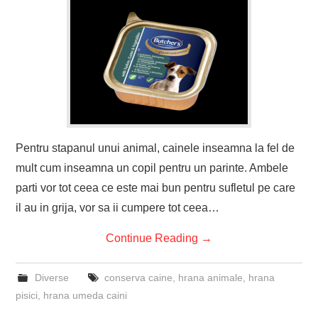
Pentru stapanul unui animal, cainele inseamna la fel de
mult cum inseamna un copil pentru un parinte. Ambele
parti vor tot ceea ce este mai bun pentru sufletul pe care
il au in grija, vor sa ii cumpere tot ceea…
Continue Reading
→
Diverse
conserva caine
,
hrana animale
,
hrana
pisici
,
hrana umeda caini