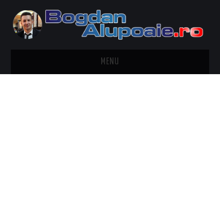
MENU
HOME
CONTACT
DESPRE BOGDAN ALUPOAIE
AUTOMOBILE
DRESS TO IMPRESS
TRAVEL