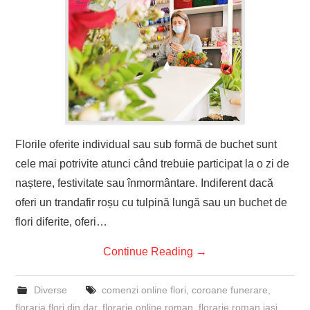
Florile oferite individual sau sub formă de buchet sunt
cele mai potrivite atunci când trebuie participat la o zi de
naștere, festivitate sau înmormântare. Indiferent dacă
oferi un trandafir roșu cu tulpină lungă sau un buchet de
flori diferite, oferi…
Continue Reading
→
Diverse
comenzi online flori
,
coroane funerare
,
floraria flori din dar
,
florarie online roman
,
florarie roman iasi