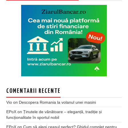
COMENTARII RECENTE
Vio
on
Descopera Romania la volanul unei masini
EPoX
on
Ținutele de vânătoare – eleganță, tradiție și
funcționalitate în sportul nobil
EPoX
on
Cum să alegi ceasul perfect? Ghidul complet pentru