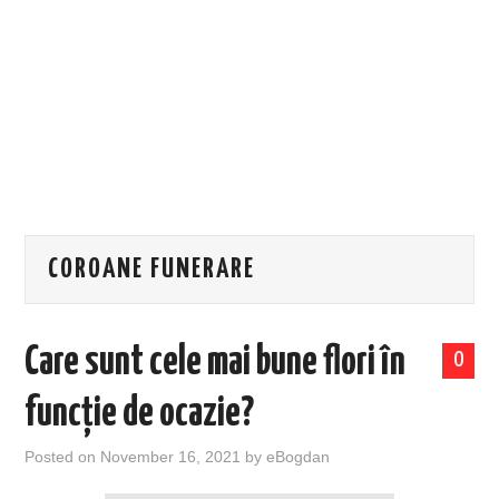
EVENIMENTE
TECH
BICICLETE
COROANE FUNERARE
Care sunt cele mai bune flori în
0
funcție de ocazie?
Posted on
November 16, 2021
by
eBogdan