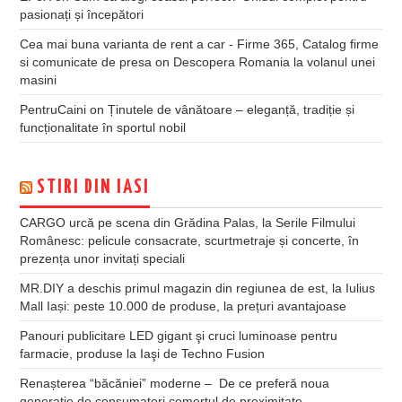
pasionați și începători
Cea mai buna varianta de rent a car - Firme 365, Catalog firme
si comunicate de presa
on
Descopera Romania la volanul unei
masini
PentruCaini
on
Ținutele de vânătoare – eleganță, tradiție și
funcționalitate în sportul nobil
STIRI DIN IASI
CARGO urcă pe scena din Grădina Palas, la Serile Filmului
Românesc: pelicule consacrate, scurtmetraje și concerte, în
prezența unor invitați speciali
MR.DIY a deschis primul magazin din regiunea de est, la Iulius
Mall Iași: peste 10.000 de produse, la prețuri avantajoase
Panouri publicitare LED gigant şi cruci luminoase pentru
farmacie, produse la Iaşi de Techno Fusion
Renașterea “băcăniei” moderne – De ce preferă noua
generație de consumatori comerțul de proximitate