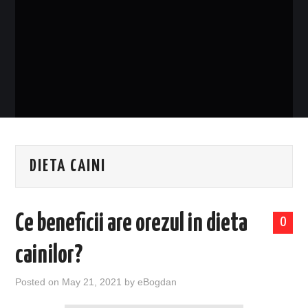
EVENIMENTE
TECH
BICICLETE
DIETA CAINI
Ce beneficii are orezul in dieta
0
cainilor?
Posted on
May 21, 2021
by
eBogdan