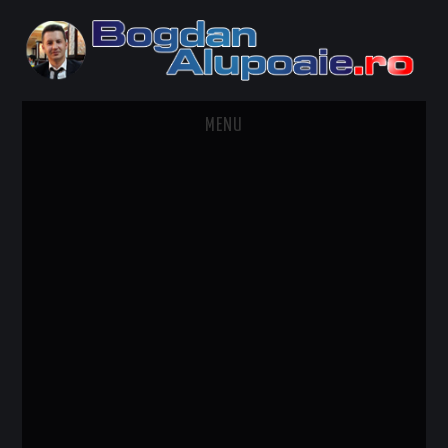
MENU
HOME
CONTACT
DESPRE BOGDAN ALUPOAIE
AUTOMOBILE
DRESS TO IMPRESS
TRAVEL