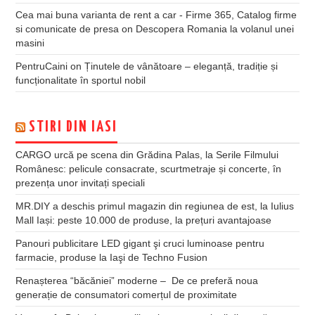
Cea mai buna varianta de rent a car - Firme 365, Catalog firme
si comunicate de presa
on
Descopera Romania la volanul unei
masini
PentruCaini
on
Ținutele de vânătoare – eleganță, tradiție și
funcționalitate în sportul nobil
STIRI DIN IASI
CARGO urcă pe scena din Grădina Palas, la Serile Filmului
Românesc: pelicule consacrate, scurtmetraje și concerte, în
prezența unor invitați speciali
MR.DIY a deschis primul magazin din regiunea de est, la Iulius
Mall Iași: peste 10.000 de produse, la prețuri avantajoase
Panouri publicitare LED gigant şi cruci luminoase pentru
farmacie, produse la Iaşi de Techno Fusion
Renașterea “băcăniei” moderne – De ce preferă noua
generație de consumatori comerțul de proximitate