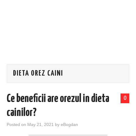
EVENIMENTE
TECH
BICICLETE
DIETA OREZ CAINI
Ce beneficii are orezul in dieta
0
cainilor?
Posted on
May 21, 2021
by
eBogdan