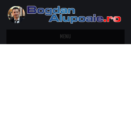
MENU
HOME
CONTACT
DESPRE BOGDAN ALUPOAIE
AUTOMOBILE
DRESS TO IMPRESS
TRAVEL