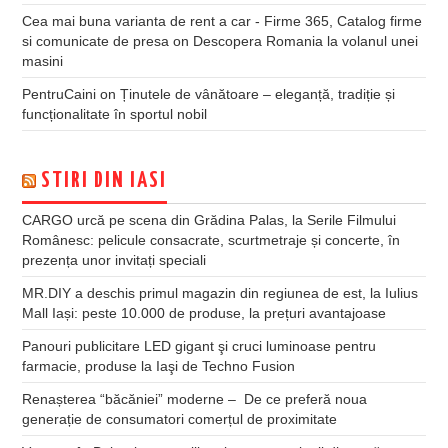
Cea mai buna varianta de rent a car - Firme 365, Catalog firme
si comunicate de presa
on
Descopera Romania la volanul unei
masini
PentruCaini
on
Ținutele de vânătoare – eleganță, tradiție și
funcționalitate în sportul nobil
STIRI DIN IASI
CARGO urcă pe scena din Grădina Palas, la Serile Filmului
Românesc: pelicule consacrate, scurtmetraje și concerte, în
prezența unor invitați speciali
MR.DIY a deschis primul magazin din regiunea de est, la Iulius
Mall Iași: peste 10.000 de produse, la prețuri avantajoase
Panouri publicitare LED gigant şi cruci luminoase pentru
farmacie, produse la Iaşi de Techno Fusion
Renașterea “băcăniei” moderne – De ce preferă noua
generație de consumatori comerțul de proximitate