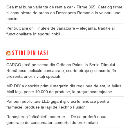
Cea mai buna varianta de rent a car - Firme 365, Catalog firme
si comunicate de presa
on
Descopera Romania la volanul unei
masini
PentruCaini
on
Ținutele de vânătoare – eleganță, tradiție și
funcționalitate în sportul nobil
STIRI DIN IASI
CARGO urcă pe scena din Grădina Palas, la Serile Filmului
Românesc: pelicule consacrate, scurtmetraje și concerte, în
prezența unor invitați speciali
MR.DIY a deschis primul magazin din regiunea de est, la Iulius
Mall Iași: peste 10.000 de produse, la prețuri avantajoase
Panouri publicitare LED gigant şi cruci luminoase pentru
farmacie, produse la Iaşi de Techno Fusion
Renașterea “băcăniei” moderne – De ce preferă noua
generație de consumatori comerțul de proximitate