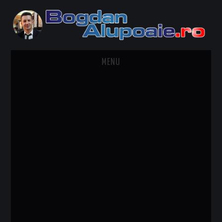
MENU
HOME
CONTACT
DESPRE BOGDAN ALUPOAIE
AUTOMOBILE
DRESS TO IMPRESS
TRAVEL