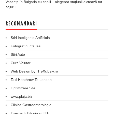
Vacanța în Bulgaria cu copiii – alegerea stațiunii dictează tot
sejurul
RECOMANDARI
Stiri Inteligenta Artificiala
Fotograf nunta Iasi
Stiri Auto
Curs Valutar
Web Design By IT eXclusiv.ro
Taxi Heathrow To London
Optimizare Site
www.plaja.biz
Clinica Gastroenterologie
Tranzactii Bitcoin si ETH