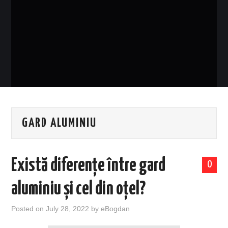
EVENIMENTE
TECH
BICICLETE
GARD ALUMINIU
Există diferențe între gard
0
aluminiu și cel din oțel?
Posted on
July 28, 2022
by
eBogdan