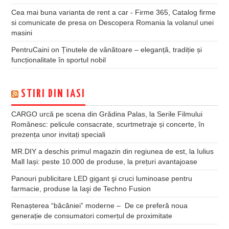
Cea mai buna varianta de rent a car - Firme 365, Catalog firme
si comunicate de presa
on
Descopera Romania la volanul unei
masini
PentruCaini
on
Ținutele de vânătoare – eleganță, tradiție și
funcționalitate în sportul nobil
STIRI DIN IASI
CARGO urcă pe scena din Grădina Palas, la Serile Filmului
Românesc: pelicule consacrate, scurtmetraje și concerte, în
prezența unor invitați speciali
MR.DIY a deschis primul magazin din regiunea de est, la Iulius
Mall Iași: peste 10.000 de produse, la prețuri avantajoase
Panouri publicitare LED gigant şi cruci luminoase pentru
farmacie, produse la Iaşi de Techno Fusion
Renașterea “băcăniei” moderne – De ce preferă noua
generație de consumatori comerțul de proximitate