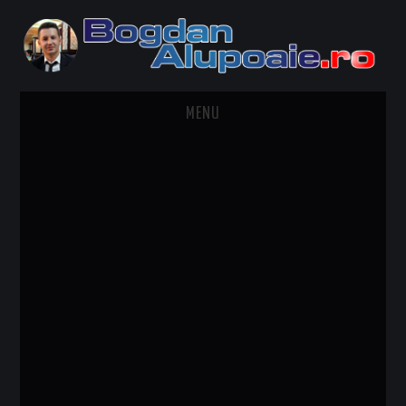
MENU
HOME
CONTACT
DESPRE BOGDAN ALUPOAIE
AUTOMOBILE
DRESS TO IMPRESS
TRAVEL