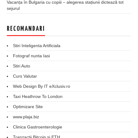
Vacanța în Bulgaria cu copiii – alegerea stațiunii dictează tot
sejurul
RECOMANDARI
Stiri Inteligenta Artificiala
Fotograf nunta Iasi
Stiri Auto
Curs Valutar
Web Design By IT eXclusiv.ro
Taxi Heathrow To London
Optimizare Site
www.plaja.biz
Clinica Gastroenterologie
Tranzactii Bitcoin si ETH