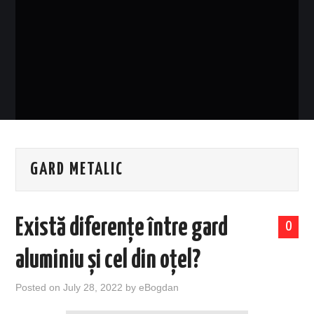
EVENIMENTE
TECH
BICICLETE
GARD METALIC
Există diferențe între gard
0
aluminiu și cel din oțel?
Posted on
July 28, 2022
by
eBogdan